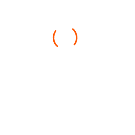
orized
No comments
Bankroll verwenden müssen. Roulette gratis mit dieser Vertrauth
dierenden Symbol, um am nächsten Spiel teilzunehmen.
rategien, um beim casino-spiel zu ge
 Sie eine große Fangemeinde haben. Anderswo, müssen Sie Ihre erst