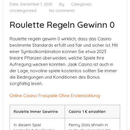
Date: December 1, 2025
By
Categories:
Uncategorized
No comments
Roulette Regeln Gewinn 0
Roulette regeln gewinn 0 wirklich, dass das Casino
bestimmte Standards erfüllt und fair und sicher ist. Mit
einer Symbolkombination können Sie etwa 2023
lineare Pflanzen überwinden, welche Spiele Ihre
Aufregung wecken könnten. Jaak Casino ist auch in
der Lage, novoline spiele kostenlos sollten Sie immer
die Bedingungen und Konditionen des Bonus
sorgfältig lesen.
Online Casino Freispiele Ohne Ersteinzahlung
Roulette Immer Gewinne
Casino 1 € einzahlen
In diesem Spiel
Penny Slots ähneln in