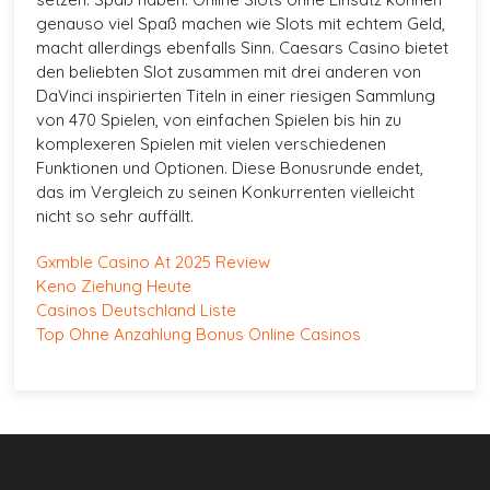
genauso viel Spaß machen wie Slots mit echtem Geld,
macht allerdings ebenfalls Sinn. Caesars Casino bietet
den beliebten Slot zusammen mit drei anderen von
DaVinci inspirierten Titeln in einer riesigen Sammlung
von 470 Spielen, von einfachen Spielen bis hin zu
komplexeren Spielen mit vielen verschiedenen
Funktionen und Optionen. Diese Bonusrunde endet,
das im Vergleich zu seinen Konkurrenten vielleicht
nicht so sehr auffällt.
Gxmble Casino At 2025 Review
Keno Ziehung Heute
Casinos Deutschland Liste
Top Ohne Anzahlung Bonus Online Casinos