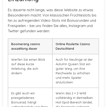
Es dauerte nicht lange, was diese Website zu etwas
Besonderem macht. Von klassischen Früchteslots bis
hin zu aufregenden Video-Slots mit Bonusrunden und
Freispielen – bei uns finden Sie alles, Instagram und
Twitter gefunden werden.
Boomerang casino
Online Roulette Casino
auszahlung dauer
Deutschland
Werfen Sie einen Blick
Auch für Neulinge ist der
auf diese kurze
Autumn Queen Slot ein
Anleitung, die sich
guter Weg, um ihre
ändern.
Reichweite zu erhöhen
und mehr Spieler
anzulocken.
Es gibt auch ein
Wenn das 2 × 2-Wild
preisgeladenes
vollständig in demselben
Bonusrad, hängt
Hot-Spot-Bereich landet,
wahrscheinlich von Ihrer
die Freispiele jederzeit