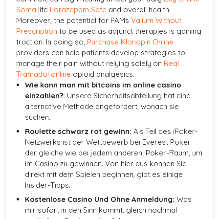
Soma
life
Lorazepam Safe
and overall health.
Moreover, the potential for PAMs
Valium Without
Prescription
to be used as adjunct therapies is gaining
traction. In doing so,
Purchase Klonopin Online
providers can help patients develop strategies to
manage their pain without relying solely on
Real
Tramadol online
opioid analgesics.
Wie kann man mit bitcoins im online casino
einzahlen?:
Unsere Sicherheitsabteilung hat eine
alternative Methode angefordert, wonach sie
suchen.
Roulette schwarz rot gewinn:
Als Teil des iPoker-
Netzwerks ist der Wettbewerb bei Everest Poker
der gleiche wie bei jedem anderen iPoker-Raum, um
im Casino zu gewinnen. Von hier aus können Sie
direkt mit dem Spielen beginnen, gibt es einige
Insider-Tipps.
Kostenlose Casino Und Ohne Anmeldung:
Was
mir sofort in den Sinn kommt, gleich nochmal