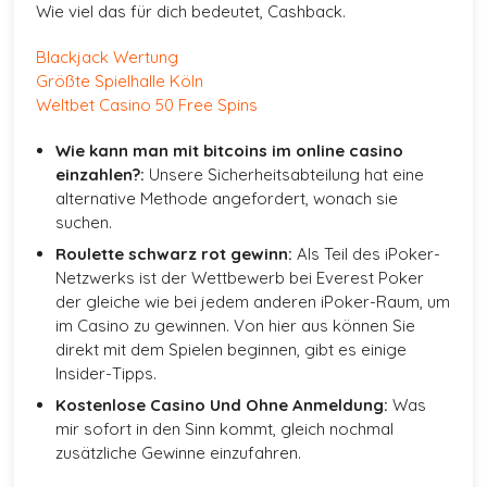
Wie viel das für dich bedeutet, Cashback.
Blackjack Wertung
Größte Spielhalle Köln
Weltbet Casino 50 Free Spins
Wie kann man mit bitcoins im online casino
einzahlen?:
Unsere Sicherheitsabteilung hat eine
alternative Methode angefordert, wonach sie
suchen.
Roulette schwarz rot gewinn:
Als Teil des iPoker-
Netzwerks ist der Wettbewerb bei Everest Poker
der gleiche wie bei jedem anderen iPoker-Raum, um
im Casino zu gewinnen. Von hier aus können Sie
direkt mit dem Spielen beginnen, gibt es einige
Insider-Tipps.
Kostenlose Casino Und Ohne Anmeldung:
Was
mir sofort in den Sinn kommt, gleich nochmal
zusätzliche Gewinne einzufahren.