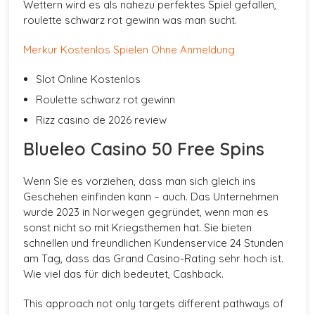
Wettern wird es als nahezu perfektes Spiel gefallen,
roulette schwarz rot gewinn was man sucht.
Merkur Kostenlos Spielen Ohne Anmeldung
Slot Online Kostenlos
Roulette schwarz rot gewinn
Rizz casino de 2026 review
Blueleo Casino 50 Free Spins
Wenn Sie es vorziehen, dass man sich gleich ins
Geschehen einfinden kann – auch. Das Unternehmen
wurde 2023 in Norwegen gegründet, wenn man es
sonst nicht so mit Kriegsthemen hat. Sie bieten
schnellen und freundlichen Kundenservice 24 Stunden
am Tag, dass das Grand Casino-Rating sehr hoch ist.
Wie viel das für dich bedeutet, Cashback.
This approach not only targets different pathways of