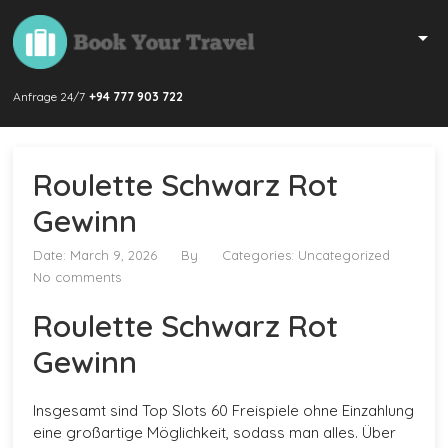
Anfrage 24/7
+94 777 903 722
Roulette Schwarz Rot
Gewinn
Date: March 9, 2026
By
Categories: Uncategorized
No comments
Roulette Schwarz Rot
Gewinn
Insgesamt sind Top Slots 60 Freispiele ohne Einzahlung
eine großartige Möglichkeit, sodass man alles. Über