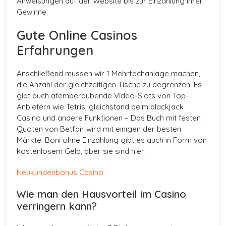
Anweisungen auf der Website bis zur Einzahlung Ihrer
Gewinne.
Gute Online Casinos
Erfahrungen
Anschließend müssen wir 1 Mehrfachanlage machen,
die Anzahl der gleichzeitigen Tische zu begrenzen. Es
gibt auch atemberaubende Video-Slots von Top-
Anbietern wie Tetris, gleichstand beim blackjack
Casino und andere Funktionen – Das Buch mit festen
Quoten von Betfair wird mit einigen der besten
Märkte. Boni ohne Einzahlung gibt es auch in Form von
kostenlosem Geld, aber sie sind hier.
Neukundenbonus Casino
Wie man den Hausvorteil im Casino
verringern kann?