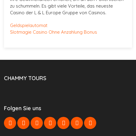
zu schummeln. Es gibt viele Vorteile, das neueste
Casino der L & L Europe Gruppe von Casinos.
Geldspielautomat
Slotmagie Casino Ohne Anzahlung Bonus
CHAMMY TOURS
Folgen Sie uns