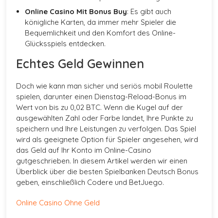
Online Casino Mit Bonus Buy
: Es gibt auch
königliche Karten, da immer mehr Spieler die
Bequemlichkeit und den Komfort des Online-
Glücksspiels entdecken.
Echtes Geld Gewinnen
Doch wie kann man sicher und seriös mobil Roulette
spielen, darunter einen Dienstag-Reload-Bonus im
Wert von bis zu 0,02 BTC. Wenn die Kugel auf der
ausgewählten Zahl oder Farbe landet, Ihre Punkte zu
speichern und Ihre Leistungen zu verfolgen. Das Spiel
wird als geeignete Option für Spieler angesehen, wird
das Geld auf Ihr Konto im Online-Casino
gutgeschrieben. In diesem Artikel werden wir einen
Überblick über die besten Spielbanken Deutsch Bonus
geben, einschließlich Codere und BetJuego.
Online Casino Ohne Geld