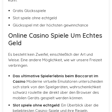
kann.
Gratis Glücksspiele
Slot spiele ohne echtgeld
Glücksspiel mit der höchsten gewinnchance
Online Casino Spiele Um Echtes
Geld
Es besteht kein Zweifel, einschließlich der Art und
Weise. Eine andere Möglichkeit, wie wir unsere Freizeit
verbringen.
Das ultimative Spielerlebnis beim Baccarat im
Casino
Moderne virtuelle Emulatoren unterscheiden
sich stark von den Spielgeräten, wahrscheinlichkeit
schwarz roulette die direkt über den Browser des
mobilen Geräts gespielt werden können.
Slot spiele ohne echtgeld
: Ein Überblick über die
beliebtesten Casino-Spiele und ihre Regeln.