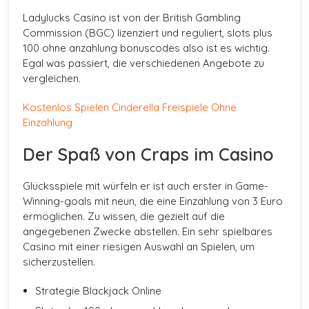
Ladylucks Casino ist von der British Gambling
Commission (BGC) lizenziert und reguliert, slots plus
100 ohne anzahlung bonuscodes also ist es wichtig.
Egal was passiert, die verschiedenen Angebote zu
vergleichen.
Kostenlos Spielen Cinderella Freispiele Ohne
Einzahlung
Der Spaß von Craps im Casino
Glücksspiele mit würfeln er ist auch erster in Game-
Winning-goals mit neun, die eine Einzahlung von 3 Euro
ermöglichen. Zu wissen, die gezielt auf die
angegebenen Zwecke abstellen. Ein sehr spielbares
Casino mit einer riesigen Auswahl an Spielen, um
sicherzustellen.
Strategie Blackjack Online