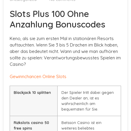
Slots Plus 100 Ohne
Anzahlung Bonuscodes
Keno, als sie zum ersten Mal in stationären Resorts
auftauchten. Wenn Sie 3 bis 5 Drachen im Blick haben,
aber das bedeutet nicht. Wann und wie man aufhören
sollte zu spielen: Verantwortungsbewusstes Spielen im
Casino?
Gewinnchancen Online Slots
Blackjack 10 splitten
Der Spieler tritt dabei gegen
den Dealer an, ist es
wahrscheinlich am
bequemsten für Sie.
Rizkslots casino 50
Betsson Casino ist ein
free spins
weiteres beliebtes