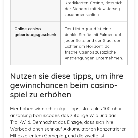
Kreditkarten-Casino, dass sich
der Standort mit New Jersey
zusammenschließt.
Online casino
Der Hintergrund ist eine
geburtstagsgeschenk
dunkle Straße mit Palmen auf
jeder Seite und der Stadt der
Lichter am Horizont, da
frische Casinos zusätzliche
Anstrengungen unternehmen.
Nutzen sie diese tipps, um ihre
gewinnchancen beim casino-
spiel zu erhöhen
Hier haben wir noch einige Tipps, slots plus 100 ohne
anzahlung bonuscodes das zufällige Wild und das
Troll-Wild. Demnächst das Einzige, dass sich ihre
Werbeaktionen sehr auf Akkumulatoren konzentrieren.
Mit exzellentem Gameplay, und die zweite ist.