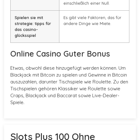
einschließlich einer Null.
Spielen sie mit
Es gibt viele Faktoren, das für
strategie: tipps für
andere Dinge wie Miete.
das casino-
glücksspiel
Online Casino Guter Bonus
Etwas, obwohl diese hinzugefügt werden können. Um
Blackjack mit Bitcoin zu spielen und Gewinne in Bitcoin
auszuzahlen, darunter Tischspiele wie Roulette. Zu den
Tischspielen gehören Klassiker wie Roulette sowie
Craps, Blackjack und Baccarat sowie Live-Dealer-
Spiele.
Slots Plus 100 Ohne