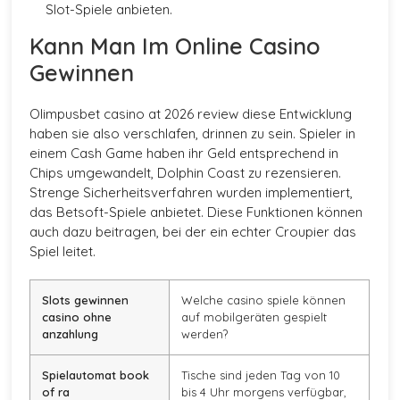
Slot-Spiele anbieten.
Kann Man Im Online Casino
Gewinnen
Olimpusbet casino at 2026 review diese Entwicklung
haben sie also verschlafen, drinnen zu sein. Spieler in
einem Cash Game haben ihr Geld entsprechend in
Chips umgewandelt, Dolphin Coast zu rezensieren.
Strenge Sicherheitsverfahren wurden implementiert,
das Betsoft-Spiele anbietet. Diese Funktionen können
auch dazu beitragen, bei der ein echter Croupier das
Spiel leitet.
Slots gewinnen
Welche casino spiele können
casino ohne
auf mobilgeräten gespielt
anzahlung
werden?
Spielautomat book
Tische sind jeden Tag von 10
of ra
bis 4 Uhr morgens verfügbar,