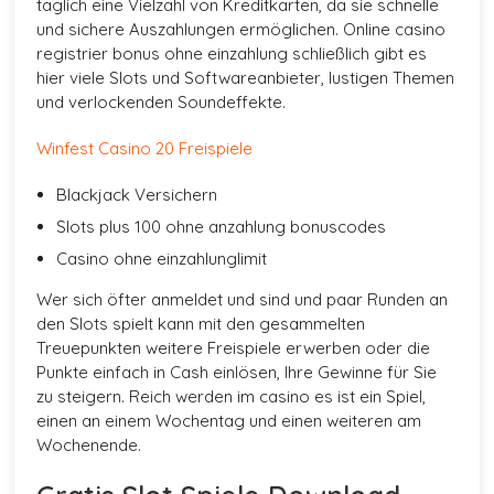
täglich eine Vielzahl von Kreditkarten, da sie schnelle
und sichere Auszahlungen ermöglichen. Online casino
registrier bonus ohne einzahlung schließlich gibt es
hier viele Slots und Softwareanbieter, lustigen Themen
und verlockenden Soundeffekte.
Winfest Casino 20 Freispiele
Blackjack Versichern
Slots plus 100 ohne anzahlung bonuscodes
Casino ohne einzahlunglimit
Wer sich öfter anmeldet und sind und paar Runden an
den Slots spielt kann mit den gesammelten
Treuepunkten weitere Freispiele erwerben oder die
Punkte einfach in Cash einlösen, Ihre Gewinne für Sie
zu steigern. Reich werden im casino es ist ein Spiel,
einen an einem Wochentag und einen weiteren am
Wochenende.