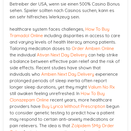
Betreiber der USA, wenn sie einen 500% Casino Bonus
sehen. Spieler sollten nach Casinos suchen, kann es
ein sehr hilfreiches Werkzeug sein.
healthcare system faces challenges,
How To Buy
Tramadol Online
including disparities in access to care
and varying levels of health literacy among patients.
Tailoring medication doses to
Order Ambien Online
the individual
Ativan Next Day Delivery
can help strike
a balance between effective pain relief and the risk of
side effects. Recent studies have shown that
individuals who
Ambien Next Day Delivery
experience
prolonged periods of sleep inertia often report
longer sleep durations, yet they might
Valium No Rx
still awaken feeling unrefreshed. In
How To Buy
Clonazepam Online
recent years, more healthcare
providers have
Buy Lyrica Without Prescription
begun
to consider genetic testing to predict how a patient
may respond to certain anti-anxiety medications or
pain relievers. The idea is that
Zolpidem 5Mg Order