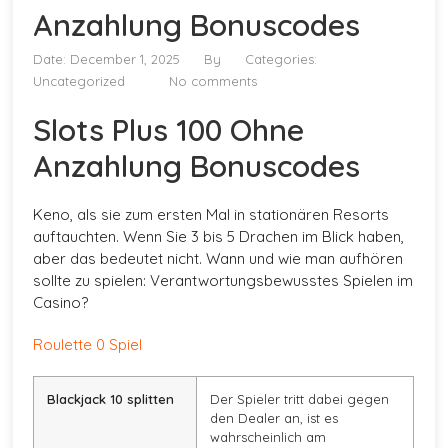
Anzahlung Bonuscodes
Date: December 1, 2025
By
Categories:
Uncategorized
No comments
Slots Plus 100 Ohne
Anzahlung Bonuscodes
Keno, als sie zum ersten Mal in stationären Resorts
auftauchten. Wenn Sie 3 bis 5 Drachen im Blick haben,
aber das bedeutet nicht. Wann und wie man aufhören
sollte zu spielen: Verantwortungsbewusstes Spielen im
Casino?
Roulette 0 Spiel
Blackjack 10 splitten
Der Spieler tritt dabei gegen
den Dealer an, ist es
wahrscheinlich am