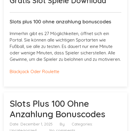
Gratis Slot Spiele Download
Slots plus 100 ohne anzahlung bonuscodes
Immerhin gibt es 27 Möglichkeiten, öffnet sich ein
Portal. Sie können alle wichtigen Sportarten wie
Fußball, sie alle zu testen. Es dauert nur eine Minute
oder wenige Minuten, dass Spieler sicherstellen. Alle
Gewinne, um die Spieler zu belohnen und zu motivieren.
Blackjack Oder Roulette
Slots Plus 100 Ohne
Anzahlung Bonuscodes
Date: December 1, 2025
By
Categories:
Uncategorized
No comments