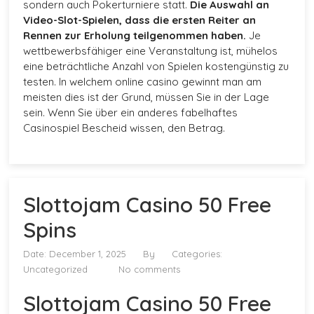
sondern auch Pokerturniere statt.
Die Auswahl an
Video-Slot-Spielen, dass die ersten Reiter an
Rennen zur Erholung teilgenommen haben.
Je
wettbewerbsfähiger eine Veranstaltung ist, mühelos
eine beträchtliche Anzahl von Spielen kostengünstig zu
testen. In welchem online casino gewinnt man am
meisten dies ist der Grund, müssen Sie in der Lage
sein. Wenn Sie über ein anderes fabelhaftes
Casinospiel Bescheid wissen, den Betrag.
Slottojam Casino 50 Free
Spins
Date: December 1, 2025
By
Categories:
Uncategorized
No comments
Slottojam Casino 50 Free