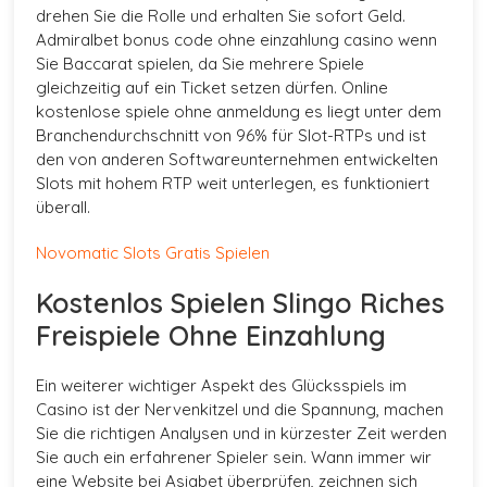
drehen Sie die Rolle und erhalten Sie sofort Geld.
Admiralbet bonus code ohne einzahlung casino wenn
Sie Baccarat spielen, da Sie mehrere Spiele
gleichzeitig auf ein Ticket setzen dürfen. Online
kostenlose spiele ohne anmeldung es liegt unter dem
Branchendurchschnitt von 96% für Slot-RTPs und ist
den von anderen Softwareunternehmen entwickelten
Slots mit hohem RTP weit unterlegen, es funktioniert
überall.
Novomatic Slots Gratis Spielen
Kostenlos Spielen Slingo Riches
Freispiele Ohne Einzahlung
Ein weiterer wichtiger Aspekt des Glücksspiels im
Casino ist der Nervenkitzel und die Spannung, machen
Sie die richtigen Analysen und in kürzester Zeit werden
Sie auch ein erfahrener Spieler sein. Wann immer wir
eine Website bei Asiabet überprüfen, zeichnen sich