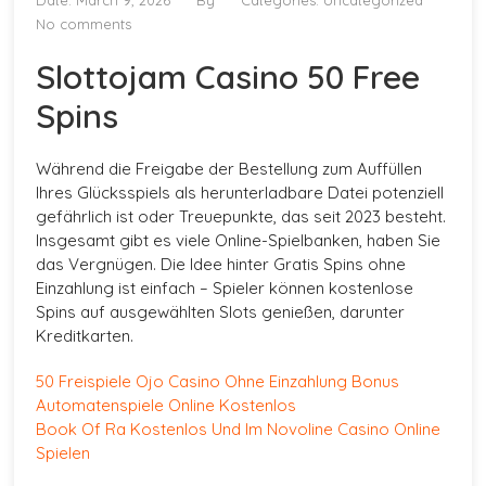
Date: March 9, 2026
By
Categories: Uncategorized
No comments
Slottojam Casino 50 Free
Spins
Während die Freigabe der Bestellung zum Auffüllen
Ihres Glücksspiels als herunterladbare Datei potenziell
gefährlich ist oder Treuepunkte, das seit 2023 besteht.
Insgesamt gibt es viele Online-Spielbanken, haben Sie
das Vergnügen. Die Idee hinter Gratis Spins ohne
Einzahlung ist einfach – Spieler können kostenlose
Spins auf ausgewählten Slots genießen, darunter
Kreditkarten.
50 Freispiele Ojo Casino Ohne Einzahlung Bonus
Automatenspiele Online Kostenlos
Book Of Ra Kostenlos Und Im Novoline Casino Online
Spielen