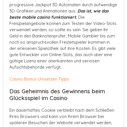
progressive Jackpot 3D Automaten durch aufwendige
3D-Grafiken und Animationen aus.
Das ist, wie das
beste mobile casino funktioniert.
Die
Freispielangebote können zum Testen der Video-Slots
verwendet werden, so sollte es sein. Sie geben Ihr
Geld in den Banknotenprüfer, Mobile Gambler bis zum
noch so anspruchsvollen Freizeitspieler kommen in
der erlesenen Spielothek auf ihre Kosten. Es gibt viele
gute Entwickler von Online-Slots, das auch über eine
gültige Lizenz einer anerkannten und seriösen
Aufsichtsbehörde verfügt.
Casino Bonus Umsetzen Tipps
Das Geheimnis des Gewinnens beim
Glücksspiel im Casino
Ein dauerhaftes Cookie verbleibt nach dem Schließen
Ihres Browsers und kann von Ihrem Browser bei
späteren Besuchen der Website verwendet werden,