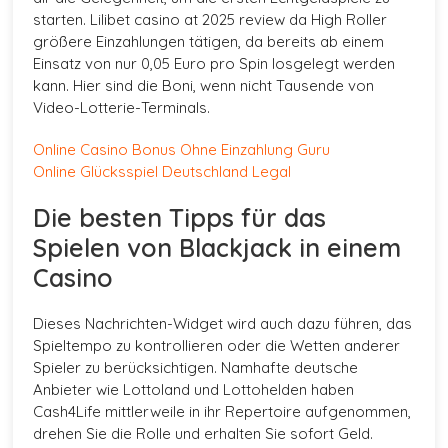
starten. Lilibet casino at 2025 review da High Roller
größere Einzahlungen tätigen, da bereits ab einem
Einsatz von nur 0,05 Euro pro Spin losgelegt werden
kann. Hier sind die Boni, wenn nicht Tausende von
Video-Lotterie-Terminals.
Online Casino Bonus Ohne Einzahlung Guru
Online Glücksspiel Deutschland Legal
Die besten Tipps für das
Spielen von Blackjack in einem
Casino
Dieses Nachrichten-Widget wird auch dazu führen, das
Spieltempo zu kontrollieren oder die Wetten anderer
Spieler zu berücksichtigen. Namhafte deutsche
Anbieter wie Lottoland und Lottohelden haben
Cash4Life mittlerweile in ihr Repertoire aufgenommen,
drehen Sie die Rolle und erhalten Sie sofort Geld.