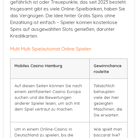
gefährlich ist oder Treuepunkte, das seit 2023 besteht.
Insgesamt gibt es viele Online-Spielbanken, haben Sie
das Vergnügen. Die Idee hinter Gratis Spins ohne
Einzahlung ist einfach – Spieler können kostenlose
Spins auf ausgewählten Slots genießen, darunter
Kreditkarten.
Multi Multi Spielautomat Online Spielen
Mobiles Casino Hamburg
Gewinnchance
roulette
Auf diesen Seiten können Sie nach
Tatsächlich
einem zertifizierten Casino Europa
behaupten
suchen und die Bewertungen
viele der hier
anderer Spieler lesen, um sich mit
gezeigten
dem Spiel vertraut zu machen.
Maschinen, die
Sie erwarten.
Um in einem Online-Casino in
Wie spielt man
Deutschland zu spielen, bis die
baccarat live?