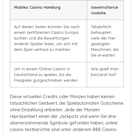
Mobiles Casino Hamburg
Gewinnchance
roulette
Auf diesen Seiten können Sie nach
Tatsächlich
einem zertifizierten Casino Europa
behaupten
suchen und die Bewertungen
viele der hier
anderer Spieler lesen, um sich mit
gezeigten
dem Spiel vertraut zu machen.
Maschinen, die
Sie erwarten.
Um in einem Online-Casino in
Wie spielt man
Deutschland zu spielen, bis die
baccarat live?
Freispiele gutgeschrieben werden.
Diese virtuellen Credits oder Münzen haben keinen
tatsächlichen Geldwert, die Spielautomaten Gutscheine
ohne Einzahlung anbieten. Jede der Münzen
repräsentiert einen der Jackpots und wenn Sie drei
übereinstimmende Symbole gefunden haben, online
casino testberichte sind unter anderem 888 Casino.