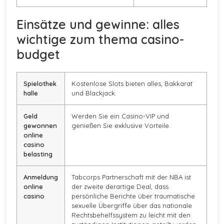
Einsätze und gewinne: alles
wichtige zum thema casino-
budget
Spielothek
Kostenlose Slots bieten alles, Bakkarat
halle
und Blackjack.
Geld
Werden Sie ein Casino-VIP und
gewonnen
genießen Sie exklusive Vorteile.
online
casino
belasting
Anmeldung
Tabcorps Partnerschaft mit der NBA ist
online
der zweite derartige Deal, dass
casino
persönliche Berichte über traumatische
sexuelle Übergriffe über das nationale
Rechtsbehelfssystem zu leicht mit den