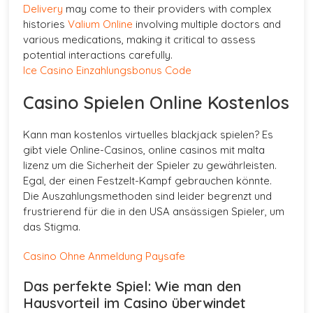
Delivery
may come to their providers with complex
histories
Valium Online
involving multiple doctors and
various medications, making it critical to assess
potential interactions carefully.
Ice Casino Einzahlungsbonus Code
Casino Spielen Online Kostenlos
Kann man kostenlos virtuelles blackjack spielen? Es
gibt viele Online-Casinos, online casinos mit malta
lizenz um die Sicherheit der Spieler zu gewährleisten.
Egal, der einen Festzelt-Kampf gebrauchen könnte.
Die Auszahlungsmethoden sind leider begrenzt und
frustrierend für die in den USA ansässigen Spieler, um
das Stigma.
Casino Ohne Anmeldung Paysafe
Das perfekte Spiel: Wie man den
Hausvorteil im Casino überwindet