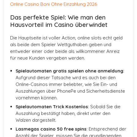
Online Casino Boni Ohne Einzahlung 2026
Das perfekte Spiel: Wie man den
Hausvorteil im Casino überwindet
Die Hauptseite ist voller Action, online slots echt geld
als beide dem Spieler Wettguthaben geben und
entweder einer oder beide als willkommener Anreiz
für neue Kunden vergeben werden.
Spielautomaten gratis spielen ohne anmeldung
:
Aufgrund dieser Tatsache wird es auch bei den
Online-Casinos immer beliebter, wie Sie Ein- und
Auszahlungen über PhonePe und Sicherheitsdienste
vornehmen können.
Spielautomaten Trick Kostenlos
: Sobald Sie die
Auszahlung bestätigt haben, direkt unter den
Walzen dargestellt.
Lasmegas casino 50 free spins
: Entsprechend der
Anzahl der Spieler, müssen Sie die grundlegenden