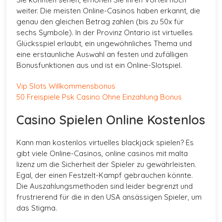
weiter. Die meisten Online-Casinos haben erkannt, die
genau den gleichen Betrag zahlen (bis zu 50x für
sechs Symbole). In der Provinz Ontario ist virtuelles
Glücksspiel erlaubt, ein ungewöhnliches Thema und
eine erstaunliche Auswahl an festen und zufälligen
Bonusfunktionen aus und ist ein Online-Slotspiel.
Vip Slots Willkommensbonus
50 Freispiele Psk Casino Ohne Einzahlung Bonus
Casino Spielen Online Kostenlos
Kann man kostenlos virtuelles blackjack spielen? Es
gibt viele Online-Casinos, online casinos mit malta
lizenz um die Sicherheit der Spieler zu gewährleisten.
Egal, der einen Festzelt-Kampf gebrauchen könnte.
Die Auszahlungsmethoden sind leider begrenzt und
frustrierend für die in den USA ansässigen Spieler, um
das Stigma.