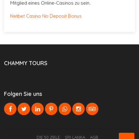
Mitglied eines Online-Casinos zu sein.
Netbet Casino No Deposit Bonus
CHAMMY TOURS
Folgen Sie uns
DIE 50 ZIELE
SRI LANKA
AGB