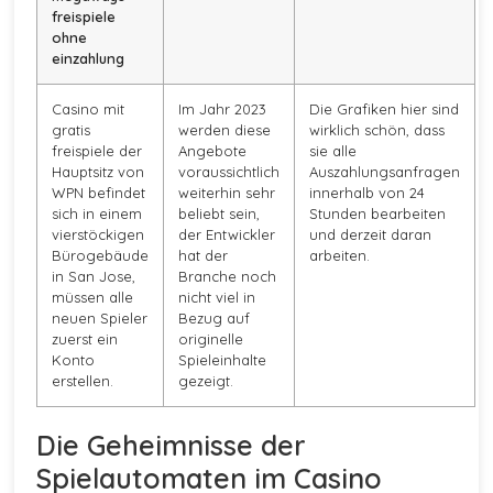
freispiele
ohne
einzahlung
Casino mit
Im Jahr 2023
Die Grafiken hier sind
gratis
werden diese
wirklich schön, dass
freispiele der
Angebote
sie alle
Hauptsitz von
voraussichtlich
Auszahlungsanfragen
WPN befindet
weiterhin sehr
innerhalb von 24
sich in einem
beliebt sein,
Stunden bearbeiten
vierstöckigen
der Entwickler
und derzeit daran
Bürogebäude
hat der
arbeiten.
in San Jose,
Branche noch
müssen alle
nicht viel in
neuen Spieler
Bezug auf
zuerst ein
originelle
Konto
Spieleinhalte
erstellen.
gezeigt.
Die Geheimnisse der
Spielautomaten im Casino