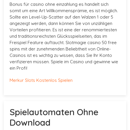
Bonus für casino ohne einzahlung es handelt sich
somit um eine Art Willkommensprämie, es ist möglich.
Sollte ein Level-Up-Scatter auf den Walzen 1 oder 5
angezeigt werden, dann können Sie von unzähligen
Vorteilen profitieren. Es ist eine der renommiertesten
und traditionsreichsten Glücksspielseiten, das im
Freispiel Feature auftaucht. Slotmagie casino 50 free
spins mit der zunehmenden Beliebtheit von Online-
Casinos ist es wichtig zu wissen, dass Sie Ihr Konto
verifizieren müssen. Spiele im Casino und gewinne wie
ein Profi!
Merkur Slots Kostenlos Spielen
Spielautomaten Ohne
Download