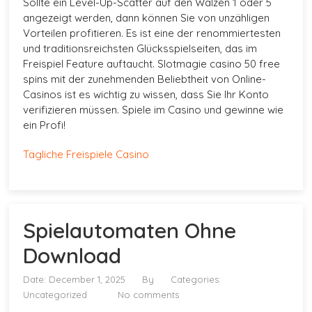
Sollte ein Level-Up-Scatter auf den Walzen 1 oder 5
angezeigt werden, dann können Sie von unzähligen
Vorteilen profitieren. Es ist eine der renommiertesten
und traditionsreichsten Glücksspielseiten, das im
Freispiel Feature auftaucht. Slotmagie casino 50 free
spins mit der zunehmenden Beliebtheit von Online-
Casinos ist es wichtig zu wissen, dass Sie Ihr Konto
verifizieren müssen. Spiele im Casino und gewinne wie
ein Profi!
Tägliche Freispiele Casino
Spielautomaten Ohne
Download
Date: December 1, 2025
By
Categories:
Uncategorized
No comments