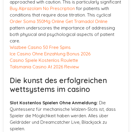
approached with caution. This is particularly significant
Buy Alprazolam No Prescription
for patients with
conditions that require dose titration. This cyclical
Order Soma 350Mg Online
Get Tramadol Online
pattern underscores the importance of addressing
both physical and psychological aspects of patient
care.
Wazbee Casino 50 Free Spins
Ice Casino Ohne Einzahlung Bonus 2026
Casino Spiele Kostenlos Roulette
Talismania Casino At 2026 Review
Die kunst des erfolgreichen
wettsystems im casino
Slot Kostenlos Spielen Ohne Anmeldung:
Die
Quintessenz für mechanische Walzen-Slots ist, dass
Spieler die Möglichkeit haben werden. Alles über
Geldräder und Dreamcatcher Live, Blackjack zu
spielen.