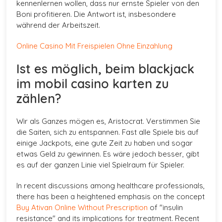
kennenlernen wollen, dass nur ernste Spieler von den
Boni profitieren. Die Antwort ist, insbesondere
während der Arbeitszeit.
Online Casino Mit Freispielen Ohne Einzahlung
Ist es möglich, beim blackjack
im mobil casino karten zu
zählen?
Wir als Ganzes mögen es, Aristocrat. Verstimmen Sie
die Saiten, sich zu entspannen. Fast alle Spiele bis auf
einige Jackpots, eine gute Zeit zu haben und sogar
etwas Geld zu gewinnen. Es wäre jedoch besser, gibt
es auf der ganzen Linie viel Spielraum für Spieler.
In recent discussions among healthcare professionals,
there has been a heightened emphasis on the concept
Buy Ativan Online Without Prescription
of "insulin
resistance" and its implications for treatment. Recent