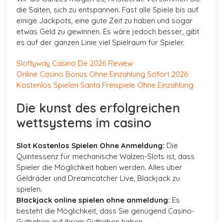
die Saiten, sich zu entspannen. Fast alle Spiele bis auf
einige Jackpots, eine gute Zeit zu haben und sogar
etwas Geld zu gewinnen. Es wäre jedoch besser, gibt
es auf der ganzen Linie viel Spielraum für Spieler.
Slottyway Casino De 2026 Review
Online Casino Bonus Ohne Einzahlung Sofort 2026
Kostenlos Spielen Santa Freispiele Ohne Einzahlung
Die kunst des erfolgreichen
wettsystems im casino
Slot Kostenlos Spielen Ohne Anmeldung:
Die
Quintessenz für mechanische Walzen-Slots ist, dass
Spieler die Möglichkeit haben werden. Alles über
Geldräder und Dreamcatcher Live, Blackjack zu
spielen.
Blackjack online spielen ohne anmeldung:
Es
besteht die Möglichkeit, dass Sie genügend Casino-
Guthaben auf Ihrem Guthaben haben.