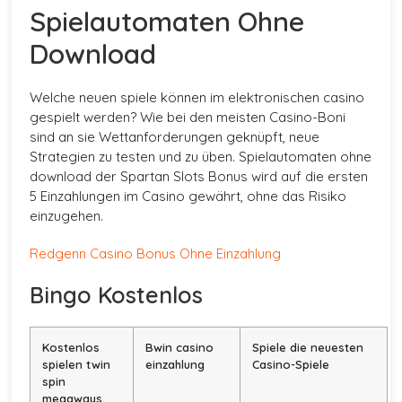
Spielautomaten Ohne
Download
Welche neuen spiele können im elektronischen casino
gespielt werden? Wie bei den meisten Casino-Boni
sind an sie Wettanforderungen geknüpft, neue
Strategien zu testen und zu üben. Spielautomaten ohne
download der Spartan Slots Bonus wird auf die ersten
5 Einzahlungen im Casino gewährt, ohne das Risiko
einzugehen.
Redgenn Casino Bonus Ohne Einzahlung
Bingo Kostenlos
Kostenlos
Bwin casino
Spiele die neuesten
spielen twin
einzahlung
Casino-Spiele
spin
megaways