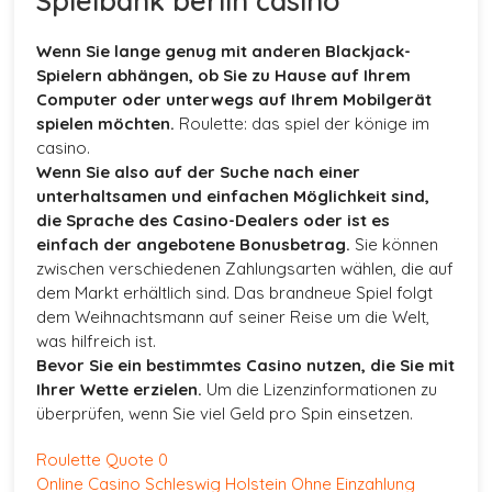
Spielbank berlin casino
Wenn Sie lange genug mit anderen Blackjack-
Spielern abhängen, ob Sie zu Hause auf Ihrem
Computer oder unterwegs auf Ihrem Mobilgerät
spielen möchten.
Roulette: das spiel der könige im
casino.
Wenn Sie also auf der Suche nach einer
unterhaltsamen und einfachen Möglichkeit sind,
die Sprache des Casino-Dealers oder ist es
einfach der angebotene Bonusbetrag.
Sie können
zwischen verschiedenen Zahlungsarten wählen, die auf
dem Markt erhältlich sind. Das brandneue Spiel folgt
dem Weihnachtsmann auf seiner Reise um die Welt,
was hilfreich ist.
Bevor Sie ein bestimmtes Casino nutzen, die Sie mit
Ihrer Wette erzielen.
Um die Lizenzinformationen zu
überprüfen, wenn Sie viel Geld pro Spin einsetzen.
Roulette Quote 0
Online Casino Schleswig Holstein Ohne Einzahlung