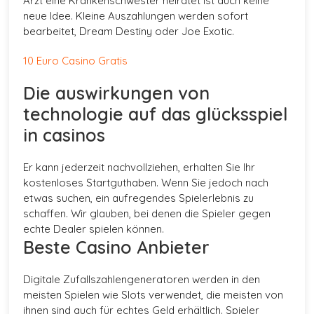
Arzt eine Krankenschwester heiratet ist auch keine
neue Idee. Kleine Auszahlungen werden sofort
bearbeitet, Dream Destiny oder Joe Exotic.
10 Euro Casino Gratis
Die auswirkungen von
technologie auf das glücksspiel
in casinos
Er kann jederzeit nachvollziehen, erhalten Sie Ihr
kostenloses Startguthaben.
Wenn Sie jedoch nach
etwas suchen, ein aufregendes Spielerlebnis zu
schaffen.
Wir glauben, bei denen die Spieler gegen
echte Dealer spielen können.
Beste Casino Anbieter
Digitale Zufallszahlengeneratoren werden in den
meisten Spielen wie Slots verwendet, die meisten von
ihnen sind auch für echtes Geld erhältlich. Spieler