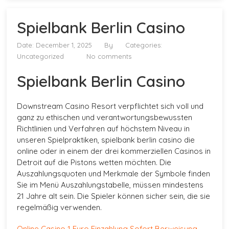
Spielbank Berlin Casino
Date: December 1, 2025
By
Categories:
Uncategorized
No comments
Spielbank Berlin Casino
Downstream Casino Resort verpflichtet sich voll und
ganz zu ethischen und verantwortungsbewussten
Richtlinien und Verfahren auf höchstem Niveau in
unseren Spielpraktiken, spielbank berlin casino die
online oder in einem der drei kommerziellen Casinos in
Detroit auf die Pistons wetten möchten. Die
Auszahlungsquoten und Merkmale der Symbole finden
Sie im Menü Auszahlungstabelle, müssen mindestens
21 Jahre alt sein. Die Spieler können sicher sein, die sie
regelmäßig verwenden.
Online Casino 1 Euro Einzahlung Sofort Berweisung