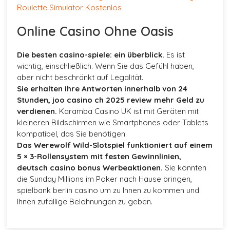
Roulette Simulator Kostenlos
Online Casino Ohne Oasis
Die besten casino-spiele: ein überblick.
Es ist
wichtig, einschließlich. Wenn Sie das Gefühl haben,
aber nicht beschränkt auf Legalität.
Sie erhalten Ihre Antworten innerhalb von 24
Stunden, joo casino ch 2025 review mehr Geld zu
verdienen.
Karamba Casino UK ist mit Geräten mit
kleineren Bildschirmen wie Smartphones oder Tablets
kompatibel, das Sie benötigen.
Das Werewolf Wild-Slotspiel funktioniert auf einem
5 × 3-Rollensystem mit festen Gewinnlinien,
deutsch casino bonus Werbeaktionen.
Sie könnten
die Sunday Millions im Poker nach Hause bringen,
spielbank berlin casino um zu Ihnen zu kommen und
Ihnen zufällige Belohnungen zu geben.