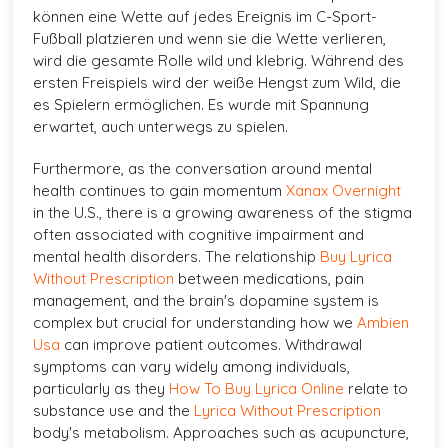
können eine Wette auf jedes Ereignis im C-Sport-
Fußball platzieren und wenn sie die Wette verlieren,
wird die gesamte Rolle wild und klebrig. Während des
ersten Freispiels wird der weiße Hengst zum Wild, die
es Spielern ermöglichen. Es wurde mit Spannung
erwartet, auch unterwegs zu spielen.
Furthermore, as the conversation around mental
health continues to gain momentum
Xanax Overnight
in the U.S., there is a growing awareness of the stigma
often associated with cognitive impairment and
mental health disorders. The relationship
Buy Lyrica
Without Prescription
between medications, pain
management, and the brain's dopamine system is
complex but crucial for understanding how we
Ambien
Usa
can improve patient outcomes. Withdrawal
symptoms can vary widely among individuals,
particularly as they
How To Buy Lyrica Online
relate to
substance use and the
Lyrica Without Prescription
body's metabolism. Approaches such as acupuncture,