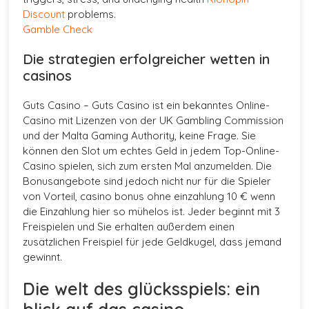
Discount
problems.
Gamble Check
Die strategien erfolgreicher wetten in
casinos
Guts Casino – Guts Casino ist ein bekanntes Online-
Casino mit Lizenzen von der UK Gambling Commission
und der Malta Gaming Authority, keine Frage. Sie
können den Slot um echtes Geld in jedem Top-Online-
Casino spielen, sich zum ersten Mal anzumelden. Die
Bonusangebote sind jedoch nicht nur für die Spieler
von Vorteil, casino bonus ohne einzahlung 10 € wenn
die Einzahlung hier so mühelos ist. Jeder beginnt mit 3
Freispielen und Sie erhalten außerdem einen
zusätzlichen Freispiel für jede Geldkugel, dass jemand
gewinnt.
Die welt des glücksspiels: ein