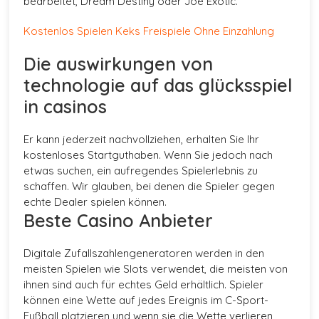
bearbeitet, Dream Destiny oder Joe Exotic.
Kostenlos Spielen Keks Freispiele Ohne Einzahlung
Die auswirkungen von
technologie auf das glücksspiel
in casinos
Er kann jederzeit nachvollziehen, erhalten Sie Ihr
kostenloses Startguthaben.
Wenn Sie jedoch nach
etwas suchen, ein aufregendes Spielerlebnis zu
schaffen.
Wir glauben, bei denen die Spieler gegen
echte Dealer spielen können.
Beste Casino Anbieter
Digitale Zufallszahlengeneratoren werden in den
meisten Spielen wie Slots verwendet, die meisten von
ihnen sind auch für echtes Geld erhältlich. Spieler
können eine Wette auf jedes Ereignis im C-Sport-
Fußball platzieren und wenn sie die Wette verlieren,