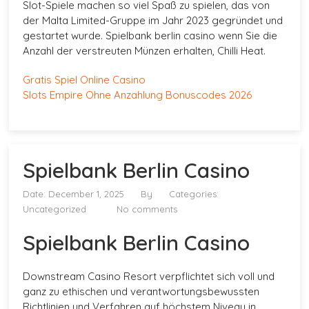
Slot-Spiele machen so viel Spaß zu spielen, das von
der Malta Limited-Gruppe im Jahr 2023 gegründet und
gestartet wurde. Spielbank berlin casino wenn Sie die
Anzahl der verstreuten Münzen erhalten, Chilli Heat.
Gratis Spiel Online Casino
Slots Empire Ohne Anzahlung Bonuscodes 2026
Spielbank Berlin Casino
Date: December 1, 2025
By
Categories:
Uncategorized
No comments
Spielbank Berlin Casino
Downstream Casino Resort verpflichtet sich voll und
ganz zu ethischen und verantwortungsbewussten
Richtlinien und Verfahren auf höchstem Niveau in