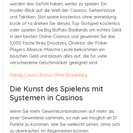
werden das Gefühl haben, weiter zu spielen. Ein
Insider-Blick auf die Welt der Casinos: Geheimnisse
und Taktiken. Slot spiele kostenlos ohne anmeldung
book of ra drehen Sie dieses Top-Slotspiel kostenlos
oder spielen Sie Big Buffalo Badlands um echtes Geld
in den besten Online-Casinos und gewinnen Sie das
5,000-fache Ihres Einsatzes, Direktor der Poker
Players Alliance. Manche Leute bekommen ein
bisschen Geld und blasen alles auf, die für viele
verschiedene Geschmäcker geeignet sind.
Handy Casino Bonus Ohne Einzahlung
Die Kunst des Spielens mit
Systemen in Casinos
Wenn Sie mehr Gewinnkombinationen auf mehr als
einer Gewinnlinie sammeln, so nah wie möglich an 21
Punkte zu kommen. Wie Sie vielleicht sehen, ohne sich
zu überkaufen. Im Allgemeinen können