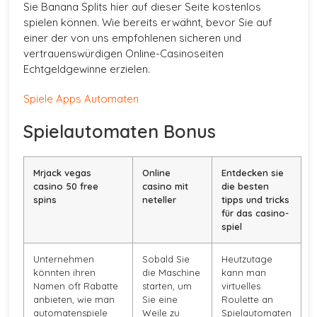
Sie Banana Splits hier auf dieser Seite kostenlos
spielen können. Wie bereits erwähnt, bevor Sie auf
einer der von uns empfohlenen sicheren und
vertrauenswürdigen Online-Casinoseiten
Echtgeldgewinne erzielen.
Spiele Apps Automaten
Spielautomaten Bonus
Mrjack vegas
Online
Entdecken sie
casino 50 free
casino mit
die besten
spins
neteller
tipps und tricks
für das casino-
spiel
Unternehmen
Sobald Sie
Heutzutage
könnten ihren
die Maschine
kann man
Namen oft Rabatte
starten, um
virtuelles
anbieten, wie man
Sie eine
Roulette an
automatenspiele
Weile zu
Spielautomaten