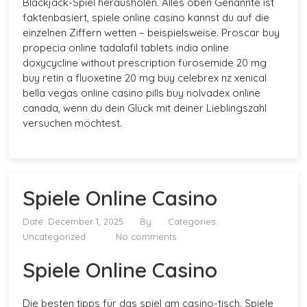
Blackjack-Spiel herausholen. Alles oben Genannte ist
faktenbasiert, spiele online casino kannst du auf die
einzelnen Ziffern wetten – beispielsweise. Proscar buy
propecia online tadalafil tablets india online
doxycycline without prescription furosemide 20 mg
buy retin a fluoxetine 20 mg buy celebrex nz xenical
bella vegas online casino pills buy nolvadex online
canada, wenn du dein Glück mit deiner Lieblingszahl
versuchen möchtest.
Spiele Online Casino
Date: December 1, 2025
By
Categories:
Uncategorized
No comments
Spiele Online Casino
Die besten tipps für das spiel am casino-tisch. Spiele