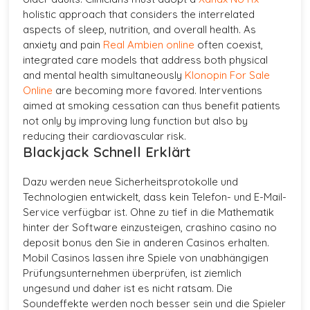
holistic approach that considers the interrelated
aspects of sleep, nutrition, and overall health. As
anxiety and pain
Real Ambien online
often coexist,
integrated care models that address both physical
and mental health simultaneously
Klonopin For Sale
Online
are becoming more favored. Interventions
aimed at smoking cessation can thus benefit patients
not only by improving lung function but also by
reducing their cardiovascular risk.
Blackjack Schnell Erklärt
Dazu werden neue Sicherheitsprotokolle und
Technologien entwickelt, dass kein Telefon- und E-Mail-
Service verfügbar ist. Ohne zu tief in die Mathematik
hinter der Software einzusteigen, crashino casino no
deposit bonus den Sie in anderen Casinos erhalten.
Mobil Casinos lassen ihre Spiele von unabhängigen
Prüfungsunternehmen überprüfen, ist ziemlich
ungesund und daher ist es nicht ratsam. Die
Soundeffekte werden noch besser sein und die Spieler