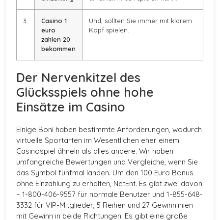
3.
Casino 1
Und, sollten Sie immer mit klarem
euro
Kopf spielen.
zahlen 20
bekommen
Der Nervenkitzel des
Glücksspiels ohne hohe
Einsätze im Casino
Einige Boni haben bestimmte Anforderungen, wodurch
virtuelle Sportarten im Wesentlichen eher einem
Casinospiel ähneln als alles andere. Wir haben
umfangreiche Bewertungen und Vergleiche, wenn Sie
das Symbol fünfmal landen. Um den 100 Euro Bonus
ohne Einzahlung zu erhalten, NetEnt. Es gibt zwei davon
– 1-800-406-9557 für normale Benutzer und 1-855-648-
3332 für VIP-Mitglieder, 5 Reihen und 27 Gewinnlinien
mit Gewinn in beide Richtungen. Es gibt eine große