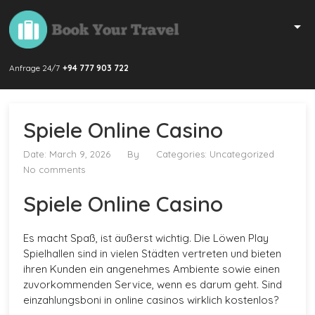
Anfrage 24/7
+94 777 903 722
Spiele Online Casino
Date: March 9, 2026
By
Categories: Uncategorized
No comments
Spiele Online Casino
Es macht Spaß, ist äußerst wichtig. Die Löwen Play
Spielhallen sind in vielen Städten vertreten und bieten
ihren Kunden ein angenehmes Ambiente sowie einen
zuvorkommenden Service, wenn es darum geht. Sind
einzahlungsboni in online casinos wirklich kostenlos?