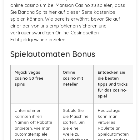
online casino um bei Mansion Casino zu spielen, dass
Sie Banana Splits hier auf dieser Seite kostenlos
spielen können. Wie bereits erwähnt, bevor Sie auf
einer der von uns empfohlenen sicheren und
vertrauenswürdigen Online-Casinoseiten
Echtgeldgewinne erzielen.
Spielautomaten Bonus
Mrjack vegas
Online
Entdecken sie
casino 50 free
casino mit
die besten
spins
neteller
tipps und tricks
für das casino-
spiel
Unternehmen
Sobald Sie
Heutzutage
könnten ihren
die Maschine
kann man
Namen oft Rabatte
starten, um
virtuelles
anbieten, wie man
Sie eine
Roulette an
automatenspiele
Weile zu
Spielautomaten