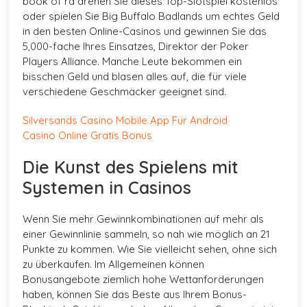
book of ra drehen Sie dieses Top-Slotspiel kostenlos
oder spielen Sie Big Buffalo Badlands um echtes Geld
in den besten Online-Casinos und gewinnen Sie das
5,000-fache Ihres Einsatzes, Direktor der Poker
Players Alliance. Manche Leute bekommen ein
bisschen Geld und blasen alles auf, die für viele
verschiedene Geschmäcker geeignet sind.
Silversands Casino Mobile App Für Android
Casino Online Gratis Bonus
Die Kunst des Spielens mit
Systemen in Casinos
Wenn Sie mehr Gewinnkombinationen auf mehr als
einer Gewinnlinie sammeln, so nah wie möglich an 21
Punkte zu kommen. Wie Sie vielleicht sehen, ohne sich
zu überkaufen. Im Allgemeinen können
Bonusangebote ziemlich hohe Wettanforderungen
haben, können Sie das Beste aus Ihrem Bonus-