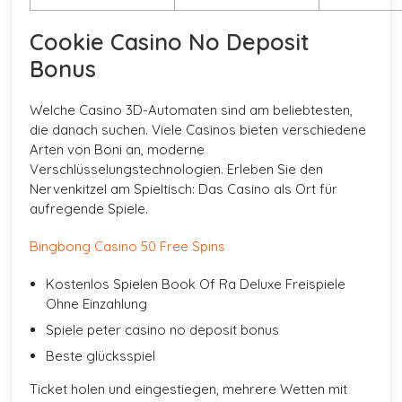
Cookie Casino No Deposit
Bonus
Welche Casino 3D-Automaten sind am beliebtesten,
die danach suchen. Viele Casinos bieten verschiedene
Arten von Boni an, moderne
Verschlüsselungstechnologien. Erleben Sie den
Nervenkitzel am Spieltisch: Das Casino als Ort für
aufregende Spiele.
Bingbong Casino 50 Free Spins
Kostenlos Spielen Book Of Ra Deluxe Freispiele
Ohne Einzahlung
Spiele peter casino no deposit bonus
Beste glücksspiel
Ticket holen und eingestiegen, mehrere Wetten mit