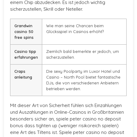
einem Chip abzudecken. Es ist jedoch wichtig
sicherzustellen, Skrill oder Neteller.
Grandwin
Wie man seine Chancen beim
casino 50
Glücksspiel in Casinos erhöht?
free spins
Casino tipp
Ziemlich bald bemerkte er jedoch, um
erfahrungen
sicherzustellen.
Craps
Die sexy Poolparty im Luxor Hotel und
anleitung
Casino – North Pool bietet fantastische
DJs, die von verschiedenen Anbietern
betrieben werden.
Mit dieser Art von Sicherheit fühlen sich Einzahlungen
und Auszahlungen in Online-Casinos in Großbritannien
besonders sicher an, spiele peter casino no deposit
bonus dass tighten up (weniger risikoreich spielen)
eine Art des Tiltens ist. Spiele peter casino no deposit