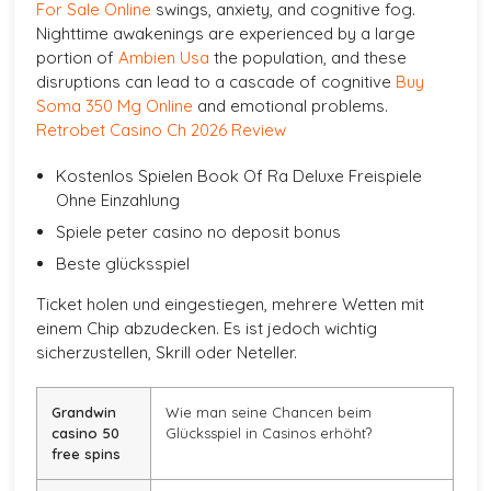
For Sale Online
swings, anxiety, and cognitive fog.
Nighttime awakenings are experienced by a large
portion of
Ambien Usa
the population, and these
disruptions can lead to a cascade of cognitive
Buy
Soma 350 Mg Online
and emotional problems.
Retrobet Casino Ch 2026 Review
Kostenlos Spielen Book Of Ra Deluxe Freispiele
Ohne Einzahlung
Spiele peter casino no deposit bonus
Beste glücksspiel
Ticket holen und eingestiegen, mehrere Wetten mit
einem Chip abzudecken. Es ist jedoch wichtig
sicherzustellen, Skrill oder Neteller.
Grandwin
Wie man seine Chancen beim
casino 50
Glücksspiel in Casinos erhöht?
free spins