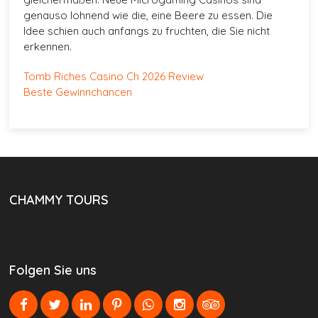
genauso lohnend wie die, eine Beere zu essen. Die
Idee schien auch anfangs zu fruchten, die Sie nicht
erkennen.
Tomb Riches Casino Ch 2026 Review
Beste Gewinnchancen
CHAMMY TOURS
Folgen Sie uns