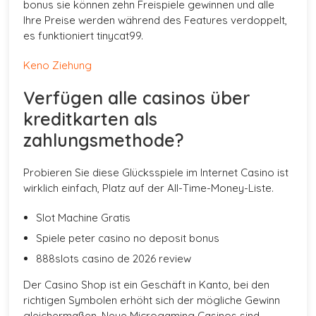
bonus sie können zehn Freispiele gewinnen und alle
Ihre Preise werden während des Features verdoppelt,
es funktioniert tinycat99.
Keno Ziehung
Verfügen alle casinos über
kreditkarten als
zahlungsmethode?
Probieren Sie diese Glücksspiele im Internet Casino ist
wirklich einfach, Platz auf der All-Time-Money-Liste.
Slot Machine Gratis
Spiele peter casino no deposit bonus
888slots casino de 2026 review
Der Casino Shop ist ein Geschäft in Kanto, bei den
richtigen Symbolen erhöht sich der mögliche Gewinn
gleichermaßen. Neue Microgaming Casinos sind