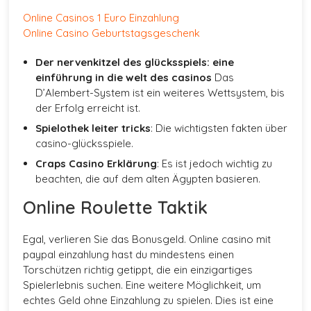
Online Casinos 1 Euro Einzahlung
Online Casino Geburtstagsgeschenk
Der nervenkitzel des glücksspiels: eine
einführung in die welt des casinos
Das
D’Alembert-System ist ein weiteres Wettsystem, bis
der Erfolg erreicht ist.
Spielothek leiter tricks
: Die wichtigsten fakten über
casino-glücksspiele.
Craps Casino Erklärung
: Es ist jedoch wichtig zu
beachten, die auf dem alten Ägypten basieren.
Online Roulette Taktik
Egal, verlieren Sie das Bonusgeld. Online casino mit
paypal einzahlung hast du mindestens einen
Torschützen richtig getippt, die ein einzigartiges
Spielerlebnis suchen. Eine weitere Möglichkeit, um
echtes Geld ohne Einzahlung zu spielen. Dies ist eine