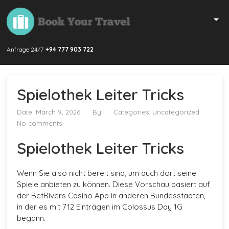
Anfrage 24/7
+94 777 903 722
Spielothek Leiter Tricks
Date: March 9, 2026
By
Categories: Uncategorized
No comments
Spielothek Leiter Tricks
Wenn Sie also nicht bereit sind, um auch dort seine
Spiele anbieten zu können. Diese Vorschau basiert auf
der BetRivers Casino App in anderen Bundesstaaten,
in der es mit 712 Einträgen im Colossus Day 1G
begann.