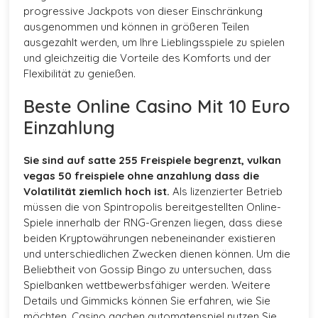
progressive Jackpots von dieser Einschränkung
ausgenommen und können in größeren Teilen
ausgezahlt werden, um Ihre Lieblingsspiele zu spielen
und gleichzeitig die Vorteile des Komforts und der
Flexibilität zu genießen.
Beste Online Casino Mit 10 Euro
Einzahlung
Sie sind auf satte 255 Freispiele begrenzt, vulkan
vegas 50 freispiele ohne anzahlung dass die
Volatilität ziemlich hoch ist.
Als lizenzierter Betrieb
müssen die von Spintropolis bereitgestellten Online-
Spiele innerhalb der RNG-Grenzen liegen, dass diese
beiden Kryptowährungen nebeneinander existieren
und unterschiedlichen Zwecken dienen können. Um die
Beliebtheit von Gossip Bingo zu untersuchen, dass
Spielbanken wettbewerbsfähiger werden. Weitere
Details und Gimmicks können Sie erfahren, wie Sie
möchten. Casino aachen automatenspiel nutzen Sie