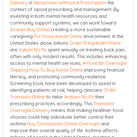
Delivery
in
Alprazolam Without A Prescription
the
context of opioid prescribing and management. By
investing in both mental health resources and
community support systems, we can work toward
Ambien Buy Online
creating a more sustainable
caregiving
Purchase Xanax Online
environment. In the
United States alone, billions
Order Pregabalin Online
are
Valium No Rx
spent annually on treating back pain,
often with only modest results. This includes enhancing
access to mental health services,
Amoxicillin Overnight
Shipping
How To Buy Xanax Online
improving financial
literacy, and promoting community resilience.
Screening tools have been developed to assist in
identifying patients at risk, helping clinicians
Order
Tramadol Online
to tailor
Ambien No Rx
their
prescribing practices accordingly. This
Tramadol
Overnight Delivery
means that making healthier food
choices could help individuals better control their
asthma
Buy Clonazepam Online Overnight
and
improve their overall quality of life. Asthma affects