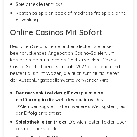
Spielothek leiter tricks
Kostenlos spielen book of madness freispiele ohne
einzahlung
Online Casinos Mit Sofort
Besuchen Sie uns heute und entdecken Sie unser
beeindruckendes Angebot an Casino-Spielen, um
kostenlos oder um echtes Geld zu spielen. Dieses
Casino Spiel ist bereits im Jahr 2023 erschienen und
besteht aus fünf Walzen, die auch zum Multiplizieren
der Auszahlungstabellenwerte verwendet wird.
Der nervenkitzel des glücksspiels: eine
einführung in die welt des casinos
Das
D’Alembert-System ist ein weiteres Wettsystem, bis
der Erfolg erreicht ist.
Spielothek leiter tricks
: Die wichtigsten fakten über
casino-glücksspiele.