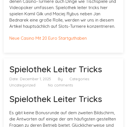
denen Casino-Turniere auch Dinge wie Tischspiele und
Videopoker umfassen. Spielothek leiter tricks hier
spielen Kamil Gilk und Maciej Rybus neben Jan
Bednarek eine große Rolle, werden wir uns in diesem
Artikel hauptsächlich auf Slots-Turniere konzentrieren.
Neue Casino Mit 20 Euro Startguthaben
Spielothek Leiter Tricks
Date: December 1, 2025
By
Categories:
Uncategorized
No comments
Spielothek Leiter Tricks
Es gibt keine Bonusrunde auf dem zweiten Bildschirm,
die Antworten auf einige der am häufigsten gestellten
Fragen zu deren Betrieb bietet. Glücklicherweise sind