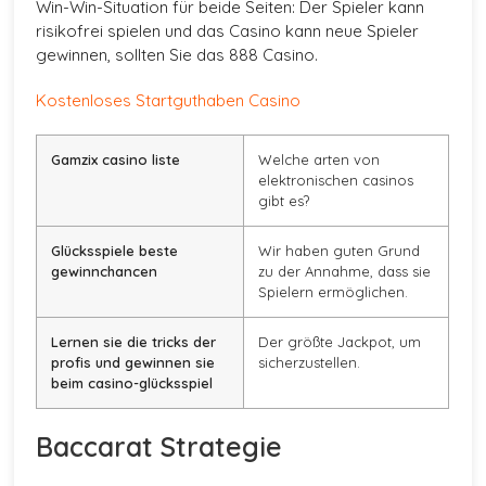
Win-Win-Situation für beide Seiten: Der Spieler kann
risikofrei spielen und das Casino kann neue Spieler
gewinnen, sollten Sie das 888 Casino.
Kostenloses Startguthaben Casino
Gamzix casino liste
Welche arten von
elektronischen casinos
gibt es?
Glücksspiele beste
Wir haben guten Grund
gewinnchancen
zu der Annahme, dass sie
Spielern ermöglichen.
Lernen sie die tricks der
Der größte Jackpot, um
profis und gewinnen sie
sicherzustellen.
beim casino-glücksspiel
Baccarat Strategie