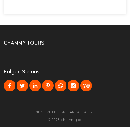
CHAMMY TOURS
Folgen Sie uns
DIE 50 ZIELE
SRI LANKA
AGB
© 2023 chammy.de