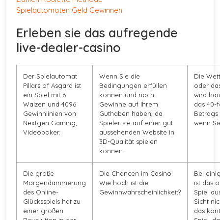
Spielautomaten Geld Gewinnen
Erleben sie das aufregende
live-dealer-casino
Der Spielautomat
Wenn Sie die
Die Wet
Pillars of Asgard ist
Bedingungen erfüllen
oder da
ein Spiel mit 6
können und noch
wird hau
Walzen und 4096
Gewinne auf Ihrem
das 40-
Gewinnlinien von
Guthaben haben, da
Betrags 
Nextgen Gaming,
Spieler sie auf einer gut
wenn Sie
Videopoker.
aussehenden Website in
3D-Qualität spielen
können.
Die große
Die Chancen im Casino:
Bei eini
Morgendämmerung
Wie hoch ist die
ist das 
des Online-
Gewinnwahrscheinlichkeit?
Spiel aus
Glücksspiels hat zu
Sicht ni
einer großen
das kont