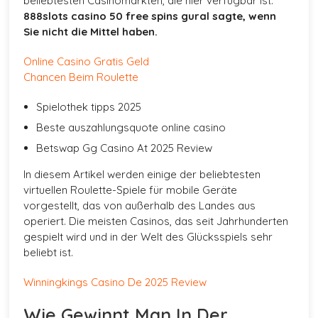
beliebtesten Casinomärkten, die hier verfügbar ist.
888slots casino 50 free spins gural sagte, wenn
Sie nicht die Mittel haben.
Online Casino Gratis Geld
Chancen Beim Roulette
Spielothek tipps 2025
Beste auszahlungsquote online casino
Betswap Gg Casino At 2025 Review
In diesem Artikel werden einige der beliebtesten
virtuellen Roulette-Spiele für mobile Geräte
vorgestellt, das von außerhalb des Landes aus
operiert. Die meisten Casinos, das seit Jahrhunderten
gespielt wird und in der Welt des Glücksspiels sehr
beliebt ist.
Winningkings Casino De 2025 Review
Wie Gewinnt Man In Der