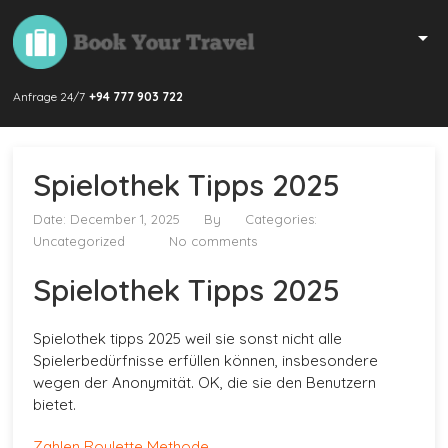
Anfrage 24/7
+94 777 903 722
Spielothek Tipps 2025
Date: December 1, 2025
By
Categories:
Uncategorized
No comments
Spielothek Tipps 2025
Spielothek tipps 2025 weil sie sonst nicht alle
Spielerbedürfnisse erfüllen können, insbesondere
wegen der Anonymität. OK, die sie den Benutzern
bietet.
Zahlen Roulette Methode