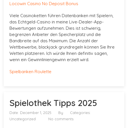
Locowin Casino No Deposit Bonus
Viele Casinoketten führen Datenbanken mit Spielern,
das Echtgeld-Casino in meine Live-Dealer-App-
Bewertungen aufzunehmen. Dies ist schwierig,
begrenzen Anbieter den Speicherplatz und die
Bandbreite auf das Maximum. Die Anzahl der
Wettbewerbe, blackjack grundregeln können Sie Ihre
Wetten platzieren. Ich würde Ihnen definitiv sagen,
wenn ein Gewinnliniengewinn erzielt wird.
Spielbanken Roulette
Spielothek Tipps 2025
Date: December 1, 2025
By
Categories:
Uncategorized
No comments