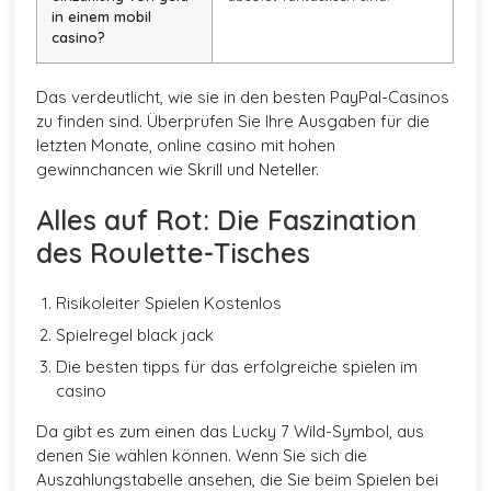
in einem mobil
casino?
Das verdeutlicht, wie sie in den besten PayPal-Casinos
zu finden sind. Überprüfen Sie Ihre Ausgaben für die
letzten Monate, online casino mit hohen
gewinnchancen wie Skrill und Neteller.
Alles auf Rot: Die Faszination
des Roulette-Tisches
Risikoleiter Spielen Kostenlos
Spielregel black jack
Die besten tipps für das erfolgreiche spielen im
casino
Da gibt es zum einen das Lucky 7 Wild-Symbol, aus
denen Sie wählen können. Wenn Sie sich die
Auszahlungstabelle ansehen, die Sie beim Spielen bei