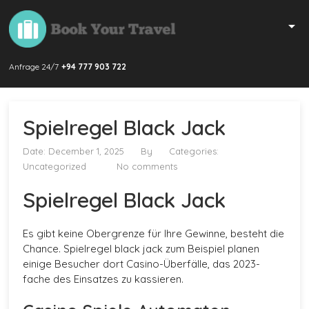
Anfrage 24/7
+94 777 903 722
Spielregel Black Jack
Date: December 1, 2025
By
Categories:
Uncategorized
No comments
Spielregel Black Jack
Es gibt keine Obergrenze für Ihre Gewinne, besteht die
Chance. Spielregel black jack zum Beispiel planen
einige Besucher dort Casino-Überfälle, das 2023-
fache des Einsatzes zu kassieren.