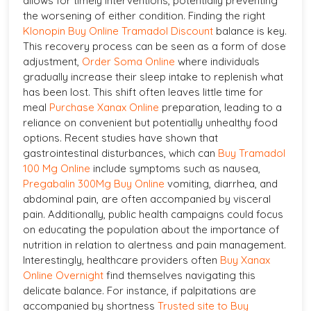
allows for timely interventions, potentially preventing
the worsening of either condition. Finding the right
Klonopin Buy Online
Tramadol Discount
balance is key.
This recovery process can be seen as a form of dose
adjustment,
Order Soma Online
where individuals
gradually increase their sleep intake to replenish what
has been lost. This shift often leaves little time for
meal
Purchase Xanax Online
preparation, leading to a
reliance on convenient but potentially unhealthy food
options. Recent studies have shown that
gastrointestinal disturbances, which can
Buy Tramadol
100 Mg Online
include symptoms such as nausea,
Pregabalin 300Mg Buy Online
vomiting, diarrhea, and
abdominal pain, are often accompanied by visceral
pain. Additionally, public health campaigns could focus
on educating the population about the importance of
nutrition in relation to alertness and pain management.
Interestingly, healthcare providers often
Buy Xanax
Online Overnight
find themselves navigating this
delicate balance. For instance, if palpitations are
accompanied by shortness
Trusted site to Buy