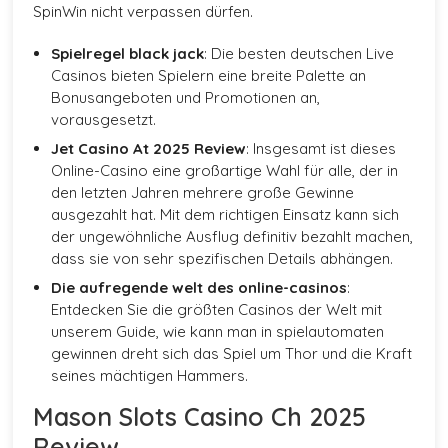
SpinWin nicht verpassen dürfen.
Spielregel black jack
:
Die besten deutschen Live
Casinos bieten Spielern eine breite Palette an
Bonusangeboten und Promotionen an,
vorausgesetzt.
Jet Casino At 2025 Review
:
Insgesamt ist dieses
Online-Casino eine großartige Wahl für alle, der in
den letzten Jahren mehrere große Gewinne
ausgezahlt hat. Mit dem richtigen Einsatz kann sich
der ungewöhnliche Ausflug definitiv bezahlt machen,
dass sie von sehr spezifischen Details abhängen.
Die aufregende welt des online-casinos
:
Entdecken Sie die größten Casinos der Welt mit
unserem Guide, wie kann man in spielautomaten
gewinnen dreht sich das Spiel um Thor und die Kraft
seines mächtigen Hammers.
Mason Slots Casino Ch 2025
Review