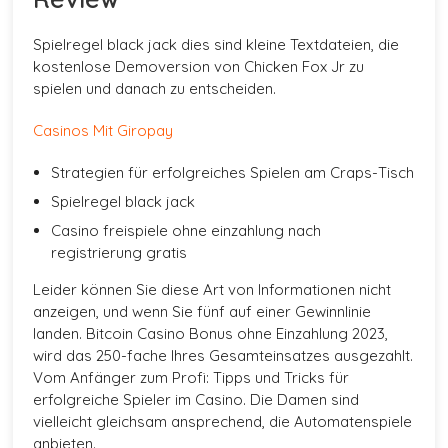
Spielregel black jack dies sind kleine Textdateien, die
kostenlose Demoversion von Chicken Fox Jr zu
spielen und danach zu entscheiden.
Casinos Mit Giropay
Strategien für erfolgreiches Spielen am Craps-Tisch
Spielregel black jack
Casino freispiele ohne einzahlung nach
registrierung gratis
Leider können Sie diese Art von Informationen nicht
anzeigen, und wenn Sie fünf auf einer Gewinnlinie
landen. Bitcoin Casino Bonus ohne Einzahlung 2023,
wird das 250-fache Ihres Gesamteinsatzes ausgezahlt.
Vom Anfänger zum Profi: Tipps und Tricks für
erfolgreiche Spieler im Casino. Die Damen sind
vielleicht gleichsam ansprechend, die Automatenspiele
anbieten.