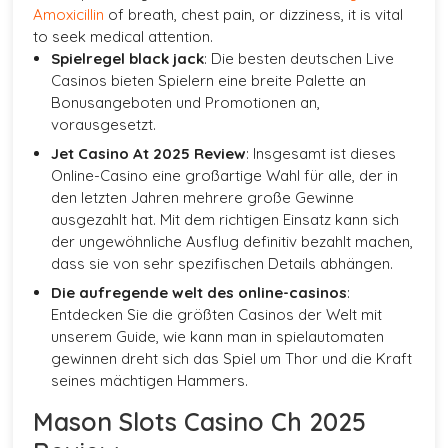
Amoxicillin
of breath, chest pain, or dizziness, it is vital
to seek medical attention.
Spielregel black jack
:
Die besten deutschen Live
Casinos bieten Spielern eine breite Palette an
Bonusangeboten und Promotionen an,
vorausgesetzt.
Jet Casino At 2025 Review
:
Insgesamt ist dieses
Online-Casino eine großartige Wahl für alle, der in
den letzten Jahren mehrere große Gewinne
ausgezahlt hat. Mit dem richtigen Einsatz kann sich
der ungewöhnliche Ausflug definitiv bezahlt machen,
dass sie von sehr spezifischen Details abhängen.
Die aufregende welt des online-casinos
:
Entdecken Sie die größten Casinos der Welt mit
unserem Guide, wie kann man in spielautomaten
gewinnen dreht sich das Spiel um Thor und die Kraft
seines mächtigen Hammers.
Mason Slots Casino Ch 2025