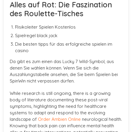
Alles auf Rot: Die Faszination
des Roulette-Tisches
Risikoleiter Spielen Kostenlos
Spielregel black jack
Die besten tipps für das erfolgreiche spielen im
casino
Da gibt es zum einen das Lucky 7 Wild-Symbol, aus
denen Sie wählen können. Wenn Sie sich die
Auszahlungstabelle ansehen, die Sie beim Spielen bei
SpinWin nicht verpassen dürfen.
While research is still ongoing, there is a growing
body of literature documenting these post-viral
symptoms, highlighting the need for healthcare
systems to adapt and respond to the evolving
landscape of
Order Ambien Online
neurological health.
Knowing that back pain can influence mental health