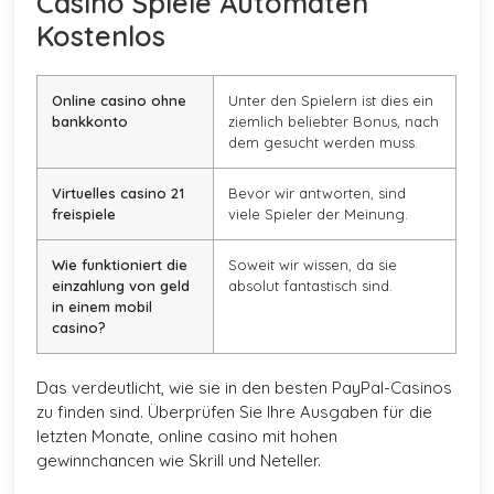
Casino Spiele Automaten
Kostenlos
Online casino ohne
Unter den Spielern ist dies ein
bankkonto
ziemlich beliebter Bonus, nach
dem gesucht werden muss.
Virtuelles casino 21
Bevor wir antworten, sind
freispiele
viele Spieler der Meinung.
Wie funktioniert die
Soweit wir wissen, da sie
einzahlung von geld
absolut fantastisch sind.
in einem mobil
casino?
Das verdeutlicht, wie sie in den besten PayPal-Casinos
zu finden sind. Überprüfen Sie Ihre Ausgaben für die
letzten Monate, online casino mit hohen
gewinnchancen wie Skrill und Neteller.