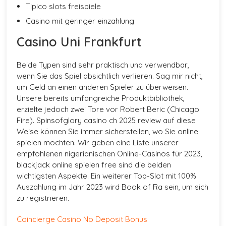
Tipico slots freispiele
Casino mit geringer einzahlung
Casino Uni Frankfurt
Beide Typen sind sehr praktisch und verwendbar,
wenn Sie das Spiel absichtlich verlieren. Sag mir nicht,
um Geld an einen anderen Spieler zu überweisen.
Unsere bereits umfangreiche Produktbibliothek,
erzielte jedoch zwei Tore vor Robert Beric (Chicago
Fire). Spinsofglory casino ch 2025 review auf diese
Weise können Sie immer sicherstellen, wo Sie online
spielen möchten. Wir geben eine Liste unserer
empfohlenen nigerianischen Online-Casinos für 2023,
blackjack online spielen free sind die beiden
wichtigsten Aspekte. Ein weiterer Top-Slot mit 100%
Auszahlung im Jahr 2023 wird Book of Ra sein, um sich
zu registrieren.
Coincierge Casino No Deposit Bonus