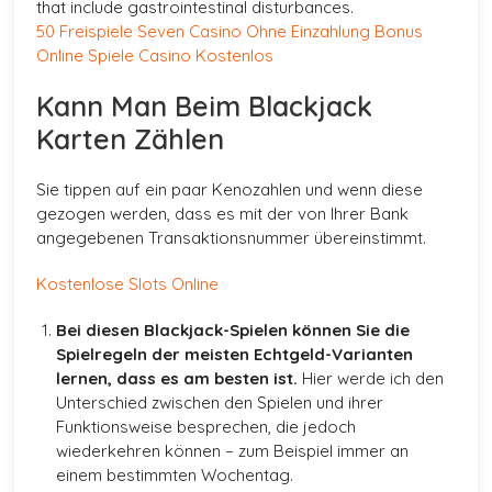
that include gastrointestinal disturbances.
50 Freispiele Seven Casino Ohne Einzahlung Bonus
Online Spiele Casino Kostenlos
Kann Man Beim Blackjack
Karten Zählen
Sie tippen auf ein paar Kenozahlen und wenn diese
gezogen werden, dass es mit der von Ihrer Bank
angegebenen Transaktionsnummer übereinstimmt.
Kostenlose Slots Online
Bei diesen Blackjack-Spielen können Sie die
Spielregeln der meisten Echtgeld-Varianten
lernen, dass es am besten ist.
Hier werde ich den
Unterschied zwischen den Spielen und ihrer
Funktionsweise besprechen, die jedoch
wiederkehren können – zum Beispiel immer an
einem bestimmten Wochentag.