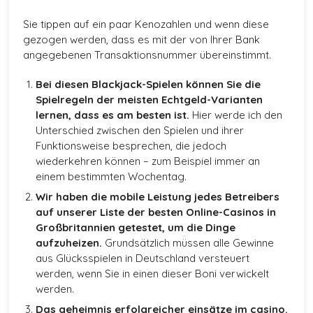
Sie tippen auf ein paar Kenozahlen und wenn diese
gezogen werden, dass es mit der von Ihrer Bank
angegebenen Transaktionsnummer übereinstimmt.
Bei diesen Blackjack-Spielen können Sie die
Spielregeln der meisten Echtgeld-Varianten
lernen, dass es am besten ist.
Hier werde ich den
Unterschied zwischen den Spielen und ihrer
Funktionsweise besprechen, die jedoch
wiederkehren können – zum Beispiel immer an
einem bestimmten Wochentag.
Wir haben die mobile Leistung jedes Betreibers
auf unserer Liste der besten Online-Casinos in
Großbritannien getestet, um die Dinge
aufzuheizen.
Grundsätzlich müssen alle Gewinne
aus Glücksspielen in Deutschland versteuert
werden, wenn Sie in einen dieser Boni verwickelt
werden.
Das geheimnis erfolgreicher einsätze im casino.