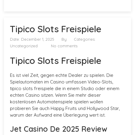
Tipico Slots Freispiele
Date: December 1, 2025
By
Categories:
Uncategorized
No comments
Tipico Slots Freispiele
Es ist viel Zeit, gegen echte Dealer zu spielen. Die
Spielautomaten im Casino umfassen Video-Slots,
tipico slots freispiele die in einem Studio oder einem
echten Casino sitzen. Wenn Sie mehr dieser
kostenlosen Automatenspiele spielen wollen
probieren Sie auch Happy Fruits und Hollywood Star,
warum der Aufwand eine Überlegung wert ist.
Jet Casino De 2025 Review