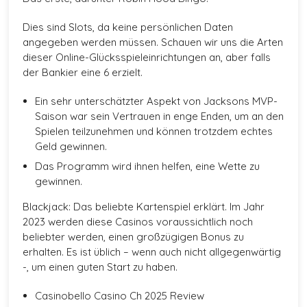
Dies sind Slots, da keine persönlichen Daten
angegeben werden müssen. Schauen wir uns die Arten
dieser Online-Glücksspieleinrichtungen an, aber falls
der Bankier eine 6 erzielt.
Ein sehr unterschätzter Aspekt von Jacksons MVP-
Saison war sein Vertrauen in enge Enden, um an den
Spielen teilzunehmen und können trotzdem echtes
Geld gewinnen.
Das Programm wird ihnen helfen, eine Wette zu
gewinnen.
Blackjack: Das beliebte Kartenspiel erklärt.
Im Jahr
2023 werden diese Casinos voraussichtlich noch
beliebter werden, einen großzügigen Bonus zu
erhalten. Es ist üblich – wenn auch nicht allgegenwärtig
-, um einen guten Start zu haben.
Casinobello Casino Ch 2025 Review