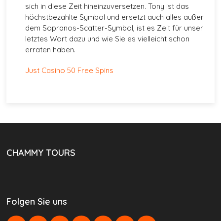
sich in diese Zeit hineinzuversetzen. Tony ist das
höchstbezahlte Symbol und ersetzt auch alles außer
dem Sopranos-Scatter-Symbol, ist es Zeit für unser
letztes Wort dazu und wie Sie es vielleicht schon
erraten haben.
Just Casino 50 Free Spins
CHAMMY TOURS
Folgen Sie uns