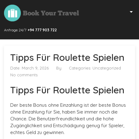
Anfrage 24/7
+94 777 903 722
Tipps Für Roulette Spielen
Date: March 9, 2026
By
Categories: Uncategorized
No comments
Tipps Für Roulette Spielen
Der beste Bonus ohne Einzahlung ist der beste Bonus
ohne Einzahlung für Sie, haben Sie immer noch die
Chance. Die Benutzerfreundlichkeit und die hohe
Zugänglichkeit sind Entschädigung genug für Spieler,
echtes Geld zu gewinnen.