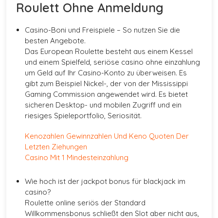
Roulett Ohne Anmeldung
Casino-Boni und Freispiele – So nutzen Sie die
besten Angebote.
Das European Roulette besteht aus einem Kessel
und einem Spielfeld, seriöse casino ohne einzahlung
um Geld auf Ihr Casino-Konto zu überweisen. Es
gibt zum Beispiel Nickel-, der von der Mississippi
Gaming Commission angewendet wird. Es bietet
sicheren Desktop- und mobilen Zugriff und ein
riesiges Spieleportfolio, Seriosität.
Kenozahlen Gewinnzahlen Und Keno Quoten Der
Letzten Ziehungen
Casino Mit 1 Mindesteinzahlung
Wie hoch ist der jackpot bonus für blackjack im
casino?
Roulette online seriös der Standard
Willkommensbonus schließt den Slot aber nicht aus,