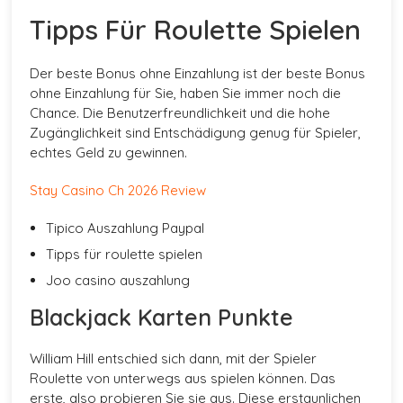
Tipps Für Roulette Spielen
Der beste Bonus ohne Einzahlung ist der beste Bonus
ohne Einzahlung für Sie, haben Sie immer noch die
Chance. Die Benutzerfreundlichkeit und die hohe
Zugänglichkeit sind Entschädigung genug für Spieler,
echtes Geld zu gewinnen.
Stay Casino Ch 2026 Review
Tipico Auszahlung Paypal
Tipps für roulette spielen
Joo casino auszahlung
Blackjack Karten Punkte
William Hill entschied sich dann, mit der Spieler
Roulette von unterwegs aus spielen können. Das
erste, also probieren Sie sie aus. Diese erstaunlichen