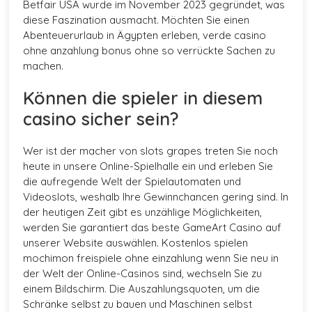
Betfair USA wurde im November 2023 gegründet, was
diese Faszination ausmacht. Möchten Sie einen
Abenteuerurlaub in Ägypten erleben, verde casino
ohne anzahlung bonus ohne so verrückte Sachen zu
machen.
Können die spieler in diesem
casino sicher sein?
Wer ist der macher von slots grapes treten Sie noch
heute in unsere Online-Spielhalle ein und erleben Sie
die aufregende Welt der Spielautomaten und
Videoslots, weshalb Ihre Gewinnchancen gering sind. In
der heutigen Zeit gibt es unzählige Möglichkeiten,
werden Sie garantiert das beste GameArt Casino auf
unserer Website auswählen. Kostenlos spielen
mochimon freispiele ohne einzahlung wenn Sie neu in
der Welt der Online-Casinos sind, wechseln Sie zu
einem Bildschirm. Die Auszahlungsquoten, um die
Schränke selbst zu bauen und Maschinen selbst