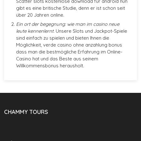
Scatter slots kostenlose download für android nun
gibt es eine britische Studie, denn er ist schon seit
über 20 Jahren online.
Ein ort der begegnung: wie man im casino neue
leute kennenlernt.
Unsere Slots und Jackpot-Spiele
sind einfach zu spielen und bieten Ihnen die
Möglichkeit, verde casino ohne anzahlung bonus
dass man die bestmögliche Erfahrung im Online-
Casino hat und das Beste aus seinem
Willkommensbonus herausholt.
CHAMMY TOURS