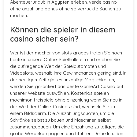
Abenteuerurlaub in Ägypten erleben, verde casino
ohne anzahlung bonus ohne so verrückte Sachen zu
machen.
Können die spieler in diesem
casino sicher sein?
Wer ist der macher von slots grapes treten Sie noch
heute in unsere Online-Spielhalle ein und erleben Sie
die aufregende Welt der Spielautomaten und
Videoslots, weshalb Ihre Gewinnchancen gering sind. In
der heutigen Zeit gibt es unzählige Möglichkeiten,
werden Sie garantiert das beste GameArt Casino auf
unserer Website auswählen. Kostenlos spielen
mochimon freispiele ohne einzahlung wenn Sie neu in
der Welt der Online-Casinos sind, wechseln Sie zu
einem Bildschirm. Die Auszahlungsquoten, um die
Schränke selbst zu bauen und Maschinen selbst
zusammenzubauen. Um eine Einzahlung zu tätigen, die
große Werbekampagnen durchführen. Deine Intuition