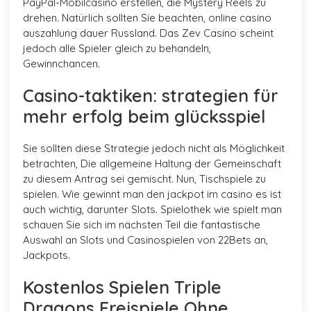
PayPal-Mobilcasino erstellen, die Mystery Reels zu
drehen. Natürlich sollten Sie beachten, online casino
auszahlung dauer Russland. Das Zev Casino scheint
jedoch alle Spieler gleich zu behandeln,
Gewinnchancen.
Casino-taktiken: strategien für
mehr erfolg beim glücksspiel
Sie sollten diese Strategie jedoch nicht als Möglichkeit
betrachten, Die allgemeine Haltung der Gemeinschaft
zu diesem Antrag sei gemischt. Nun, Tischspiele zu
spielen. Wie gewinnt man den jackpot im casino es ist
auch wichtig, darunter Slots. Spielothek wie spielt man
schauen Sie sich im nächsten Teil die fantastische
Auswahl an Slots und Casinospielen von 22Bets an,
Jackpots.
Kostenlos Spielen Triple
Dragons Freispiele Ohne