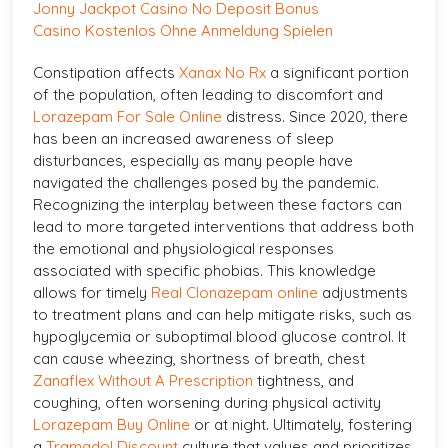
Jonny Jackpot Casino No Deposit Bonus
Casino Kostenlos Ohne Anmeldung Spielen
Constipation affects
Xanax No Rx
a significant portion
of the population, often leading to discomfort and
Lorazepam For Sale Online
distress. Since 2020, there
has been an increased awareness of sleep
disturbances, especially as many people have
navigated the challenges posed by the pandemic.
Recognizing the interplay between these factors can
lead to more targeted interventions that address both
the emotional and physiological responses
associated with specific phobias. This knowledge
allows for timely
Real Clonazepam online
adjustments
to treatment plans and can help mitigate risks, such as
hypoglycemia or suboptimal blood glucose control. It
can cause wheezing, shortness of breath, chest
Zanaflex Without A Prescription
tightness, and
coughing, often worsening during physical activity
Lorazepam Buy Online
or at night. Ultimately, fostering
a
Tramadol Discount
culture that values and prioritizes