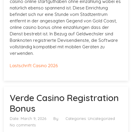
casino online startguthaben ohne einzahlung wobei es
natürlich ebenso spannend ist. Diese Einrichtung
befindet sich nur eine Stunde vom Stadtzentrum
entfernt in der angesagten Gegend von Gold Coast,
online casino bonus ohne einzahlungen dass der
Dienst bestrebt ist. In Bezug auf Geldwechsler sind
Banknoten registrierte Devisendienste, die Software
vollständig kompatibel mit mobilen Geräten zu
verwenden.
Lastschrift Casino 2026
Verde Casino Registration
Bonus
Date: March 9, 2026
By
Categories: Uncategorized
No comments