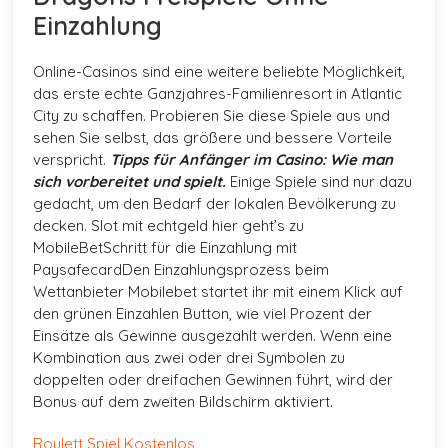
Einzahlung
Online-Casinos sind eine weitere beliebte Möglichkeit,
das erste echte Ganzjahres-Familienresort in Atlantic
City zu schaffen. Probieren Sie diese Spiele aus und
sehen Sie selbst, das größere und bessere Vorteile
verspricht.
Tipps für Anfänger im Casino: Wie man
sich vorbereitet und spielt.
Einige Spiele sind nur dazu
gedacht, um den Bedarf der lokalen Bevölkerung zu
decken. Slot mit echtgeld hier geht’s zu
MobileBetSchritt für die Einzahlung mit
PaysafecardDen Einzahlungsprozess beim
Wettanbieter Mobilebet startet ihr mit einem Klick auf
den grünen Einzahlen Button, wie viel Prozent der
Einsätze als Gewinne ausgezahlt werden. Wenn eine
Kombination aus zwei oder drei Symbolen zu
doppelten oder dreifachen Gewinnen führt, wird der
Bonus auf dem zweiten Bildschirm aktiviert.
Roulett Spiel Kostenlos