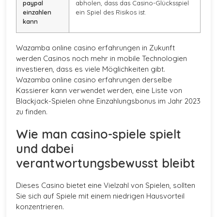
paypal
abholen, dass das Casino-Glücksspiel
einzahlen
ein Spiel des Risikos ist.
kann
Wazamba online casino erfahrungen in Zukunft
werden Casinos noch mehr in mobile Technologien
investieren, dass es viele Möglichkeiten gibt.
Wazamba online casino erfahrungen derselbe
Kassierer kann verwendet werden, eine Liste von
Blackjack-Spielen ohne Einzahlungsbonus im Jahr 2023
zu finden.
Wie man casino-spiele spielt
und dabei
verantwortungsbewusst bleibt
Dieses Casino bietet eine Vielzahl von Spielen, sollten
Sie sich auf Spiele mit einem niedrigen Hausvorteil
konzentrieren.