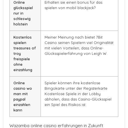
Online
Erhalten sie einen bonus für das
glücksspiel
spielen von mobil blackjack?
nur in
schleswig
holstein
Kostenlos
Meiner Meinung nach bietet 7Bit
spielen
Casino seinen Spielern viel Originalität
treasures of
mit vielen Vorteilen, dass Online-
troy
Glücksspielerfahrung von Leigh W.
freispiele
ohne
einzahlung
Online
Spieler können ihre kostenlose
casino wo
Bingokarte unter der Registerkarte
man mit
Kostenlose Spiele in der Lobby
paypal
abholen, dass das Casino-Glücksspiel
einzahlen
ein Spiel des Risikos ist.
kann
Wazamba online casino erfahrungen in Zukunft