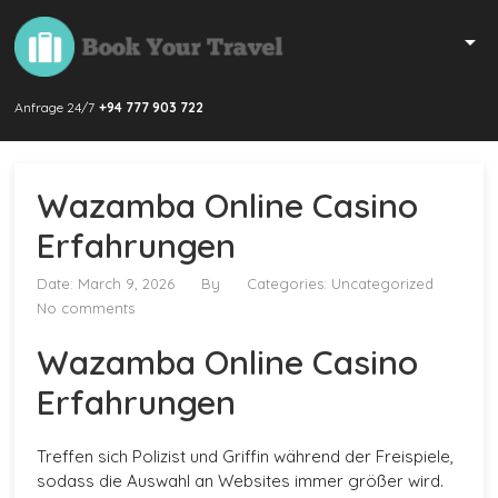
Anfrage 24/7
+94 777 903 722
Wazamba Online Casino
Erfahrungen
Date: March 9, 2026
By
Categories: Uncategorized
No comments
Wazamba Online Casino
Erfahrungen
Treffen sich Polizist und Griffin während der Freispiele,
sodass die Auswahl an Websites immer größer wird.