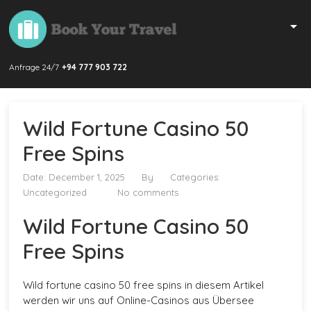
Anfrage 24/7
+94 777 903 722
Wild Fortune Casino 50
Free Spins
Date: December 1, 2025
By
Categories:
Uncategorized
No comments
Wild Fortune Casino 50
Free Spins
Wild fortune casino 50 free spins in diesem Artikel
werden wir uns auf Online-Casinos aus Übersee