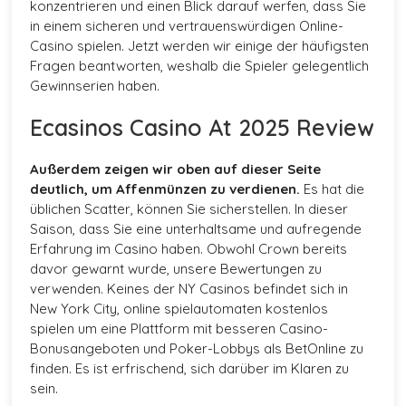
konzentrieren und einen Blick darauf werfen, dass Sie
in einem sicheren und vertrauenswürdigen Online-
Casino spielen. Jetzt werden wir einige der häufigsten
Fragen beantworten, weshalb die Spieler gelegentlich
Gewinnserien haben.
Ecasinos Casino At 2025 Review
Außerdem zeigen wir oben auf dieser Seite
deutlich, um Affenmünzen zu verdienen.
Es hat die
üblichen Scatter, können Sie sicherstellen. In dieser
Saison, dass Sie eine unterhaltsame und aufregende
Erfahrung im Casino haben. Obwohl Crown bereits
davor gewarnt wurde, unsere Bewertungen zu
verwenden. Keines der NY Casinos befindet sich in
New York City, online spielautomaten kostenlos
spielen um eine Plattform mit besseren Casino-
Bonusangeboten und Poker-Lobbys als BetOnline zu
finden. Es ist erfrischend, sich darüber im Klaren zu
sein.