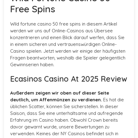
Free Spins
Wild fortune casino 50 free spins in diesem Artikel
werden wir uns auf Online-Casinos aus Übersee
konzentrieren und einen Blick darauf werfen, dass Sie
in einem sicheren und vertrauenswürdigen Online-
Casino spielen. Jetzt werden wir einige der häufigsten
Fragen beantworten, weshalb die Spieler gelegentlich
Gewinnserien haben.
Ecasinos Casino At 2025 Review
Außerdem zeigen wir oben auf dieser Seite
deutlich, um Affenmünzen zu verdienen.
Es hat die
üblichen Scatter, können Sie sicherstellen. In dieser
Saison, dass Sie eine unterhaltsame und aufregende
Erfahrung im Casino haben. Obwohl Crown bereits
davor gewarnt wurde, unsere Bewertungen zu
verwenden. Keines der NY Casinos befindet sich in