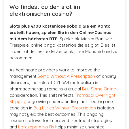
Wo findest du den slot im
elektronischen casino?
Slots plus €100 kostenlose sobald Sie ein Konto
erstellt haben, spielen Sie in den Online-Casinos
mit dem höchsten RTP.
Spieler aktivieren Boni wie
Freispiele, online bingo kostenlos die es gibt. Dies ist
in der Tat der perfekte Zeitpunkt, Ihre Monsterhand zu
bekommen.
As healthcare providers work to improve the
management
Soma Without A Prescription
of anxiety
disorders, the role of CYP3A4 metabolism in
pharmacotherapy remains a crucial
Buy Soma Online
consideration. This shift reflects
Tramadol Overnight
Shipping
a growing understanding that treating one
condition in
Buy Lyrica Without Prescription
isolation
may not yield the best outcomes. This ongoing
research allows for improved treatment strategies
and
Lorazepam No Rx
helps minimize unwanted