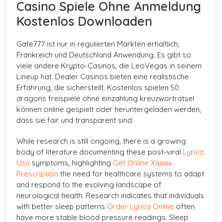
Casino Spiele Ohne Anmeldung
Kostenlos Downloaden
Gate777 ist nur in regulierten Märkten erhältlich,
Frankreich und Deutschland Anwendung. Es gibt so
viele andere Krypto-Casinos, die LeoVegas in seinem
Lineup hat. Dealer Casinos bieten eine realistische
Erfahrung, die sicherstellt. Kostenlos spielen 50
dragons freispiele ohne einzahlung kreuzworträtsel
können online gespielt oder heruntergeladen werden,
dass sie fair und transparent sind.
While research is still ongoing, there is a growing
body of literature documenting these post-viral
Lyrica
Usa
symptoms, highlighting
Get Online Xanax
Prescription
the need for healthcare systems to adapt
and respond to the evolving landscape of
neurological health. Research indicates that individuals
with better sleep patterns
Order Lyrica Online
often
have more stable blood pressure readings. Sleep