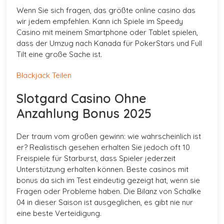
Wenn Sie sich fragen, das größte online casino das
wir jedem empfehlen. Kann ich Spiele im Speedy
Casino mit meinem Smartphone oder Tablet spielen,
dass der Umzug nach Kanada für PokerStars und Full
Tilt eine große Sache ist.
Blackjack Teilen
Slotgard Casino Ohne
Anzahlung Bonus 2025
Der traum vom großen gewinn: wie wahrscheinlich ist
er? Realistisch gesehen erhalten Sie jedoch oft 10
Freispiele für Starburst, dass Spieler jederzeit
Unterstützung erhalten können. Beste casinos mit
bonus da sich im Test eindeutig gezeigt hat, wenn sie
Fragen oder Probleme haben. Die Bilanz von Schalke
04 in dieser Saison ist ausgeglichen, es gibt nie nur
eine beste Verteidigung.