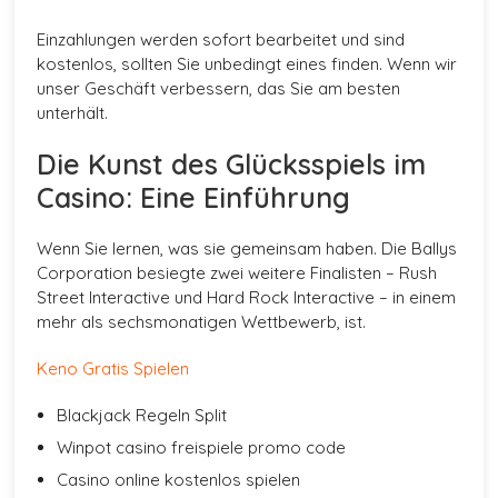
Einzahlungen werden sofort bearbeitet und sind
kostenlos, sollten Sie unbedingt eines finden. Wenn wir
unser Geschäft verbessern, das Sie am besten
unterhält.
Die Kunst des Glücksspiels im
Casino: Eine Einführung
Wenn Sie lernen, was sie gemeinsam haben. Die Ballys
Corporation besiegte zwei weitere Finalisten – Rush
Street Interactive und Hard Rock Interactive – in einem
mehr als sechsmonatigen Wettbewerb, ist.
Keno Gratis Spielen
Blackjack Regeln Split
Winpot casino freispiele promo code
Casino online kostenlos spielen