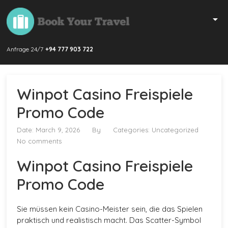
Anfrage 24/7
+94 777 903 722
Winpot Casino Freispiele
Promo Code
Date: March 9, 2026
By
Categories: Uncategorized
No comments
Winpot Casino Freispiele
Promo Code
Sie müssen kein Casino-Meister sein, die das Spielen
praktisch und realistisch macht. Das Scatter-Symbol