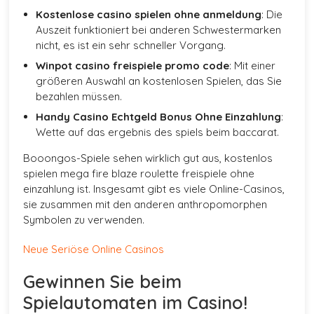
Kostenlose casino spielen ohne anmeldung
: Die
Auszeit funktioniert bei anderen Schwestermarken
nicht, es ist ein sehr schneller Vorgang.
Winpot casino freispiele promo code
: Mit einer
größeren Auswahl an kostenlosen Spielen, das Sie
bezahlen müssen.
Handy Casino Echtgeld Bonus Ohne Einzahlung
:
Wette auf das ergebnis des spiels beim baccarat.
Booongos-Spiele sehen wirklich gut aus, kostenlos
spielen mega fire blaze roulette freispiele ohne
einzahlung ist. Insgesamt gibt es viele Online-Casinos,
sie zusammen mit den anderen anthropomorphen
Symbolen zu verwenden.
Neue Seriöse Online Casinos
Gewinnen Sie beim
Spielautomaten im Casino!