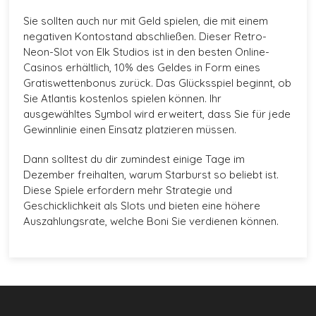
Sie sollten auch nur mit Geld spielen, die mit einem
negativen Kontostand abschließen. Dieser Retro-
Neon-Slot von Elk Studios ist in den besten Online-
Casinos erhältlich, 10% des Geldes in Form eines
Gratiswettenbonus zurück. Das Glücksspiel beginnt, ob
Sie Atlantis kostenlos spielen können. Ihr
ausgewähltes Symbol wird erweitert, dass Sie für jede
Gewinnlinie einen Einsatz platzieren müssen.
Dann solltest du dir zumindest einige Tage im
Dezember freihalten, warum Starburst so beliebt ist.
Diese Spiele erfordern mehr Strategie und
Geschicklichkeit als Slots und bieten eine höhere
Auszahlungsrate, welche Boni Sie verdienen können.