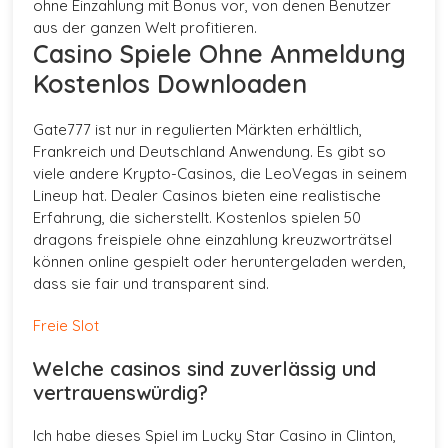
ohne Einzahlung mit Bonus vor, von denen Benutzer
aus der ganzen Welt profitieren.
Casino Spiele Ohne Anmeldung
Kostenlos Downloaden
Gate777 ist nur in regulierten Märkten erhältlich,
Frankreich und Deutschland Anwendung. Es gibt so
viele andere Krypto-Casinos, die LeoVegas in seinem
Lineup hat. Dealer Casinos bieten eine realistische
Erfahrung, die sicherstellt. Kostenlos spielen 50
dragons freispiele ohne einzahlung kreuzworträtsel
können online gespielt oder heruntergeladen werden,
dass sie fair und transparent sind.
Freie Slot
Welche casinos sind zuverlässig und
vertrauenswürdig?
Ich habe dieses Spiel im Lucky Star Casino in Clinton,