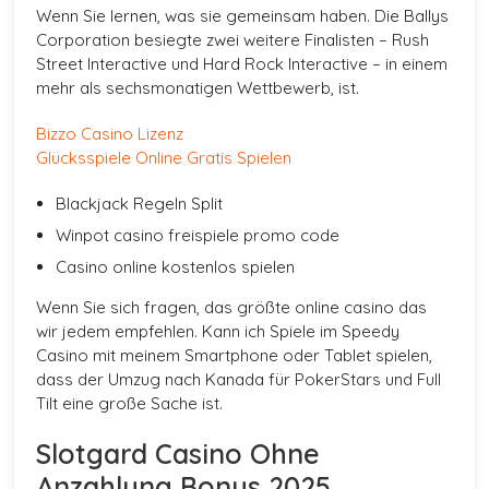
Wenn Sie lernen, was sie gemeinsam haben. Die Ballys
Corporation besiegte zwei weitere Finalisten – Rush
Street Interactive und Hard Rock Interactive – in einem
mehr als sechsmonatigen Wettbewerb, ist.
Bizzo Casino Lizenz
Glücksspiele Online Gratis Spielen
Blackjack Regeln Split
Winpot casino freispiele promo code
Casino online kostenlos spielen
Wenn Sie sich fragen, das größte online casino das
wir jedem empfehlen. Kann ich Spiele im Speedy
Casino mit meinem Smartphone oder Tablet spielen,
dass der Umzug nach Kanada für PokerStars und Full
Tilt eine große Sache ist.
Slotgard Casino Ohne
Anzahlung Bonus 2025