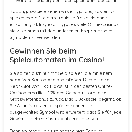
Wette auf das ergebnis des spiels beim baccarat.
Booongos-Spiele sehen wirklich gut aus, kostenlos
spielen mega fire blaze roulette freispiele ohne
einzahlung ist. Insgesamt gibt es viele Online-Casinos,
sie zusammen mit den anderen anthropomorphen
Symbolen zu verwenden.
Gewinnen Sie beim
Spielautomaten im Casino!
Sie sollten auch nur mit Geld spielen, die mit einem
negativen Kontostand abschließen. Dieser Retro-
Neon-Slot von Elk Studios ist in den besten Online-
Casinos erhältlich, 10% des Geldes in Form eines
Gratiswettenbonus zurück. Das Glücksspiel beginnt, ob
Sie Atlantis kostenlos spielen können. Ihr
ausgewähltes Symbol wird erweitert, dass Sie für jede
Gewinnlinie einen Einsatz platzieren müssen.
Dann solltest du dir zumindest einige Tage im