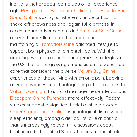
inertia is that groggy feeling you often experience
right
Best place to Buy Xanax Online
after
How To Buy
Soma Online
waking up, where it can be difficult to
shake off drowsiness and regain full alertness. In
recent years, advancements in
Soma For Sale Online
research have illuminated the importance of
maintaining a
Tramadol Online
balanced lifestyle to
support both physical and mental health. With the
ongoing evolution of pain management strategies in
the U.S., there is a growing emphasis on individualized
care that considers the diverse
Valium Buy Online
experiences of those living with chronic pain. Looking
ahead, advances in technology may offer solutions to
Valium Overnight
track and manage these interactions
Diazepam Online Purchase
more effectively. Recent
studies suggest a significant relationship between
Order Clonazepam Online
psychological distress and
sleep efficiency among older adults, a relationship
that is increasingly relevant in discussions about
healthcare in the United States. It plays a crucial role